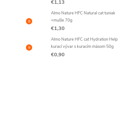
€1,13
Almo Nature HFC Natural cat tuniak
+mušle 70g
€1,30
Almo Nature HFC cat Hydration Help
kurací vývar s kuracím mäsom 50g
€0,90