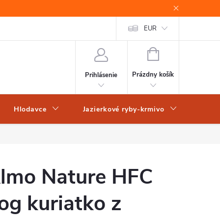
EUR
NÁKUPNÝ
KOŠÍK
Prázdny košík
Prihlásenie
Hlodavce
Jazierkové ryby-krmivo
Obch
lmo Nature HFC
og kuriatko z