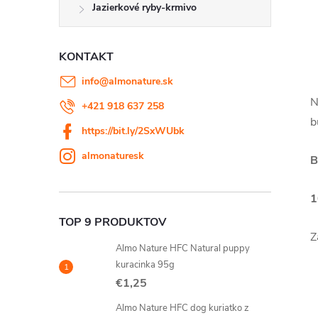
Jazierkové ryby-krmivo
KONTAKT
info
@
almonature.sk
N
+421 918 637 258
b
https://bit.ly/2SxWUbk
almonaturesk
B
1
TOP 9 PRODUKTOV
Z
Almo Nature HFC Natural puppy
kuracinka 95g
€1,25
Almo Nature HFC dog kuriatko z