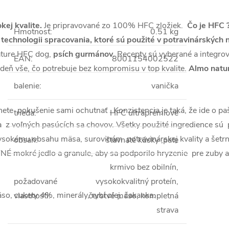
ej kvalite.
Je pripravované zo 100% HFC zložiek.
Čo je HFC 
Hmotnosť
:
0.51 kg
 technologii spracovania, ktoré sú použité v potravinárskýc
ature HFC dog,
psích gurmánov
. Recepty sú vyberané a integro
EAN
:
8001154002522
deň vše, čo potrebuje bez kompromisu v top kvalite.
Almo natur
balenie
:
vanička
ete pokušenie sami ochutnať . Konzistencia je taká, že ide o pa
trieda
:
HFC ultraprémiové
za z voľných pasúcích sa chovov. Všetky použité ingredience sú
 vysokému obsahu mäsa, surovinám potravinárskej kvality a šetrn
obsah
:
štavnaté kúsky ,pate
NÉ mokré jedlo a granule, aby sa podporilo hryzenie pre zuby a
krmivo bez obilnín,
požadované
vysokokvalitný proteín,
, cukety 4%, minerály, rybí olej, čakanka.
vlastnosti
:
čerstvé mäso, kompletná
strava