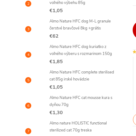
voľného výbehu 85g
€1,05
Almo Nature HFC dog M-L granule
čerstvé bravčové 8kg +grátis
€62
Almo Nature HFC dog kuriatko z
voľného výberu s rozmarinom 150g
€1,85
Almo Nature HFC complete sterilised
cat 85g irské hovädzie
€1,05
Almo Nature HFC cat mousse kura s
dyňou 70g
€1,30
Almo nature HOLISTIC functional
sterilized cat 70g treska