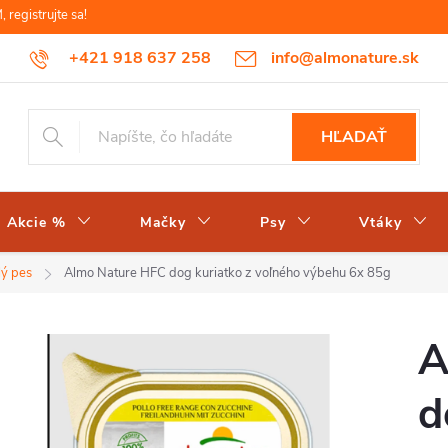
egistrujte sa!
+421 918 637 258
info@almonature.sk
HĽADAŤ
Akcie %
Mačky
Psy
Vtáky
lý pes
Almo Nature HFC dog kuriatko z voľného výbehu 6x 85g
A
d