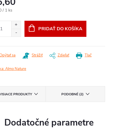
6,60
otková
0 / 1 ks
:
PRIDAŤ DO KOŠÍKA
Opýtať sa
Strážiť
Zdieľať
Tlač
ka:
Almo Nature
VISIACE PRODUKTY
PODOBNÉ (2)
Dodatočné parametre