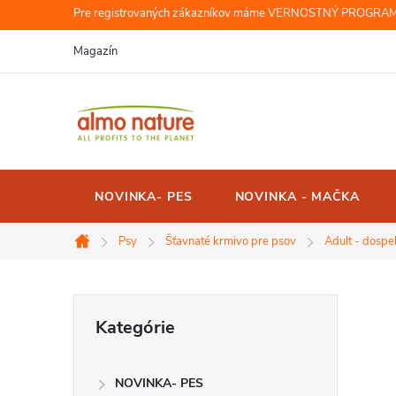
Prejsť
Pre registrovaných zákazníkov máme VERNOSTNÝ PROGRAM, r
na
Magazín
obsah
NOVINKA- PES
NOVINKA - MAČKA
Psy
Šťavnaté krmivo pre psov
Adult - dospe
Domov
B
Preskočiť
Kategórie
kategórie
o
NOVINKA- PES