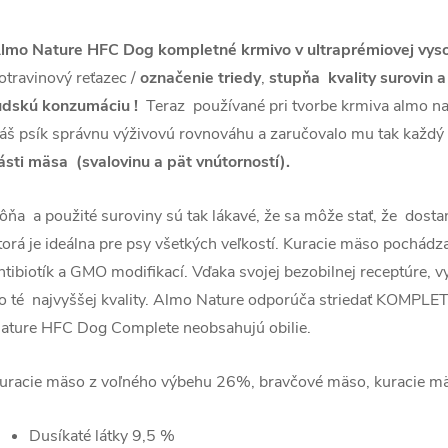
lmo Nature HFC Dog kompletné krmivo v ultraprémiovej vysok
otravinový reťazec /
označenie triedy
,
stupňa kvality surovin a
udskú konzumáciu !
Teraz používané pri tvorbe krmiva almo n
áš psík správnu výživovú rovnováhu a zaručovalo mu tak každý 
ásti mäsa (svalovinu a pät vnútorností).
ôňa a použité suroviny sú tak lákavé, že sa môže stať, že dostan
torá je ideálna pre psy všetkých veľkostí. Kuracie mäso pochád
ntibiotík a GMO modifikací. Vďaka svojej bezobilnej receptúre,
o té najvyššej kvality. Almo Nature odporúča striedať KOMPLET
ature HFC Dog Complete neobsahujú obilie.
uracie mäso z voľného výbehu 26%, bravčové mäso, kuracie mäso
Dusíkaté látky 9,5 %