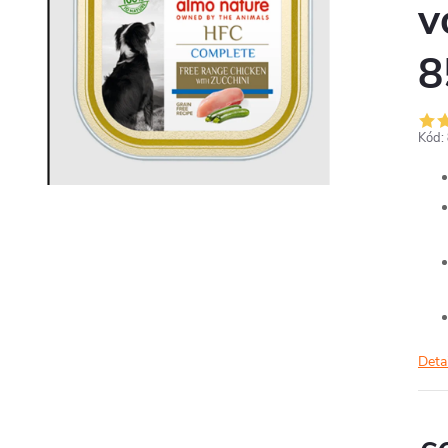
v
8
Kód:
Deta