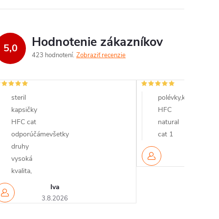
Hodnotenie zákazníkov
5,0
423 hodnotení
Zobraziť recenzie
steril
polévky,kapsičky
kapsičky
HFC
HFC cat
natural
odporúčámevšetky
cat 1
druhy
Marco
vysoká
30.7.2026
kvalita,
Iva
3.8.2026