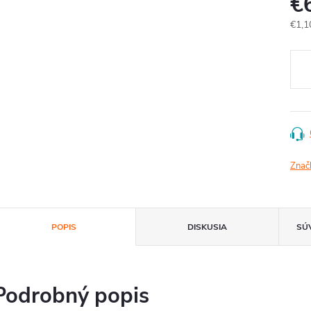
€
Jedn
€1,1
cena
Znač
POPIS
DISKUSIA
SÚ
Podrobný popis