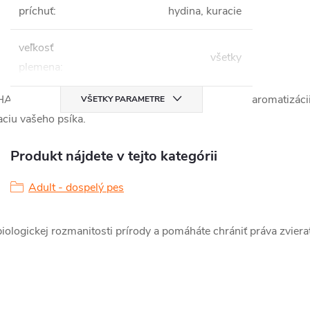
príchuť
:
hydina, kuracie
veľkosť
všetky
plemena
:
 BHT), umelé príchute, farbivá ani látky určené k aromatizáci
VŠETKY PARAMETRE
aciu vašeho psíka.
Produkt nájdete v tejto kategórii
Adult - dospelý pes
logickej rozmanitosti prírody a pomáháte chrániť práva zvierat