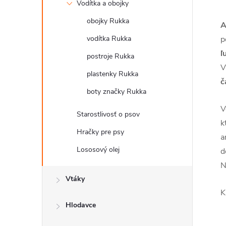
Vodítka a obojky
obojky Rukka
A
vodítka Rukka
p
ľ
postroje Rukka
V
plastenky Rukka
č
boty značky Rukka
V
Starostlivosť o psov
k
Hračky pre psy
a
Lososový olej
d
N
Vtáky
K
Hlodavce