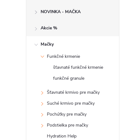
č
NOVINKA - MAČKA
n
Akcie %
ý
p
Mačky
Funkčné krmenie
a
šťavnaté funkčné krmenie
n
funkčné granule
e
Šťavnaté krmivo pre mačky
Suché krmivo pre mačky
l
Pochúťky pre mačky
Podstielka pre mačky
Hydration Help