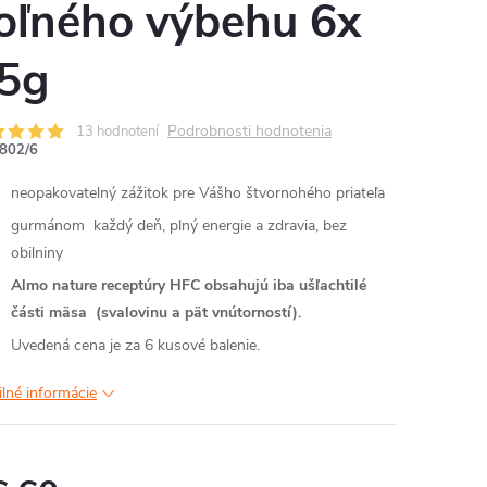
oľného výbehu 6x
5g
Podrobnosti hodnotenia
13 hodnotení
802/6
neopakovatelný zážitok pre Vášho štvornohého priateľa
gurmánom každý deň, plný energie a zdravia, bez
obilniny
Almo nature receptúry HFC obsahujú iba ušľachtilé
části mäsa (svalovinu a pät vnútorností).
Uvedená cena je za 6 kusové balenie.
ilné informácie