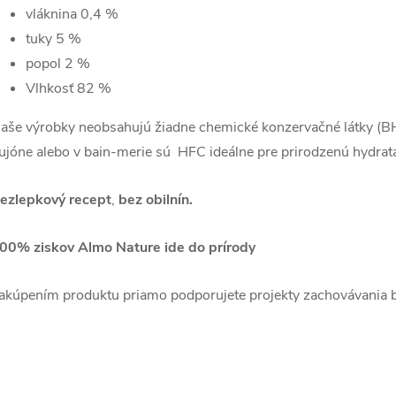
vláknina 0,4 %
tuky 5 %
popol 2 %
Vlhkosť 82 %
aše výrobky neobsahujú žiadne chemické konzervačné látky (BHA,
ujóne alebo v bain-merie sú HFC ideálne pre prirodzenú hydrat
ezlepkový recept
,
bez obilnín.
00% ziskov Almo Nature ide do prírody
akúpením produktu priamo podporujete projekty zachovávania bio