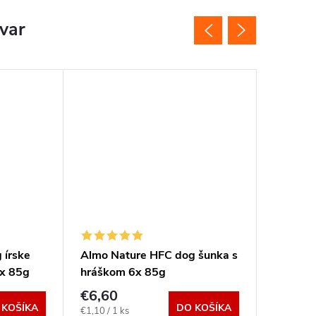
ovar
Novinka
 írske
Almo Nature HFC dog šunka s
Almo N
6x 85g
hráškom 6x 85g
severoa
6x 85g
€6,60
€6,60
 KOŠÍKA
DO KOŠÍKA
Jednotková
Jednotkov
€1,10 / 1 ks
€1,10 / 1 