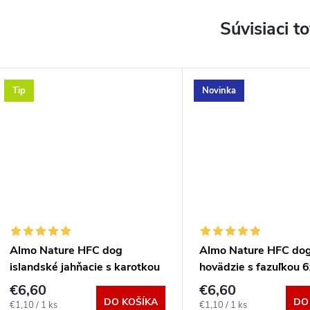
Súvisiaci t
Tip
Novinka
Almo Nature HFC dog
Almo Nature HFC dog
islandské jahňacie s karotkou
hovädzie s fazuľkou 
6x85g
€6,60
€6,60
DO KOŠÍKA
DO
Jednotková
Jednotková
€1,10 / 1 ks
€1,10 / 1 ks