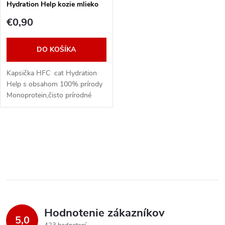
e
Hydration Help kozie mlieko
p
50g
p
€0,90
r
r
DO KOŠÍKA
o
o
Kapsička HFC cat Hydration
d
Help s obsahom 100% prírody
d
Monoprotein,čisto prírodné
u
kozie mlieko, Vhodné pre
mačky ale i mačiatka od 2
u
mesiacov /može sa...
k
O
k
v
t
t
l
o
á
o
v
Hodnotenie zákazníkov
d
5,0