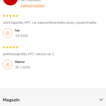
v
423 hodnotení
a
Zobraziť recenzie
c
i
steril kapsičky HFC cat odporúčámevšetky druhy vysoká kvalita,
Iva
e
3.8.2026
p
r
polévky,kapsičky HFC natural cat 1
v
Marco
30.7.2026
k
y
v
Z
ý
Magazín
á