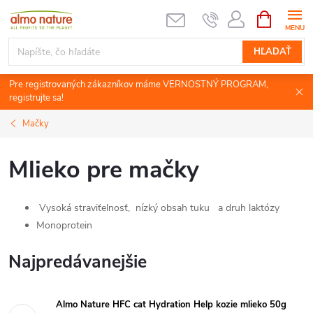
Prejsť
NÁKUPN
KOŠÍK
na
obsah
HĽADAŤ
Pre registrovaných zákazníkov máme VERNOSTNÝ PROGRAM,
registrujte sa!
Mačky
Mlieko pre mačky
Vysoká straviťelnosť, nízký obsah tuku a druh laktózy
Monoprotein
Najpredávanejšie
Almo Nature HFC cat Hydration Help kozie mlieko 50g