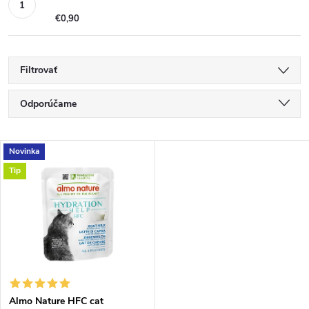
€0,90
Filtrovať
R
Odporúčame
a
Najlacnejšie
V
Novinka
Najdrahšie
d
Tip
ý
Najpredávanejšie
e
p
Abecedne
n
i
i
s
Almo Nature HFC cat