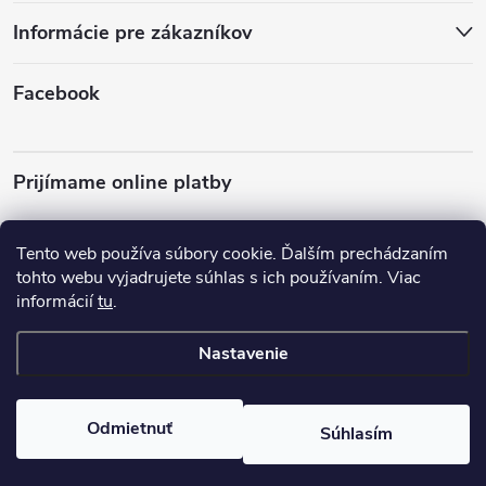
p
Informácie pre zákazníkov
p
i
ä
Facebook
s
u
t
Prijímame online platby
i
e
Tento web používa súbory cookie. Ďalším prechádzaním
tohto webu vyjadrujete súhlas s ich používaním. Viac
informácií
tu
.
Almo Nature
Plemená psov
Nastavenie
Copyright 2026
almonature.sk
. Všetky práva vyhradené.
Odmietnuť
Súhlasím
Vytvoril Shoptet