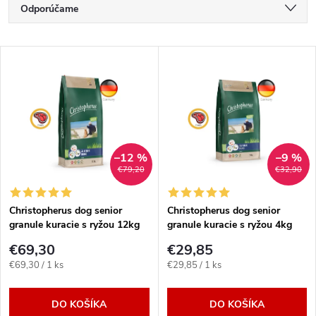
R
Odporúčame
a
Najlacnejšie
V
Najdrahšie
d
ý
Najpredávanejšie
e
p
Abecedne
n
i
–12 %
–9 %
€79,20
€32,90
i
s
e
Christopherus dog senior
Christopherus dog senior
granule kuracie s ryžou 12kg
granule kuracie s ryžou 4kg
p
p
€69,30
€29,85
r
Jednotková
Jednotková
€69,30 / 1 ks
€29,85 / 1 ks
r
cena:
cena:
o
DO KOŠÍKA
DO KOŠÍKA