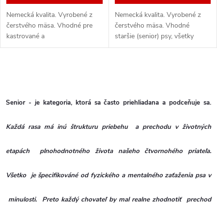
o
d
Nemecká kvalita. Vyrobené z
Nemecká kvalita. Vyrobené z
d
čerstvého mäsa. Vhodné pre
čerstvého mäsa. Vhodné
u
kastrované a
staršie (senior) psy, všetky
sterilizované, (senior) psy,
veľkosti plemenien s normalou
u
všetky veľkosti plemenien s
aktivitou. Bezlepková receptúra.
k
normalou aktivitou. Bezlepková
Mierny obsah energie a tuku...
O
k
receptúra. Mierny...
t
v
t
Senior - je kategoria, ktorá sa často priehliadana a podceňuje sa.
o
l
o
Každá rasa má inú štrukturu priebehu a prechodu v životných
á
v
v
d
etapách plnohodnotného života našeho čtvornohého priateľa.
a
Všetko je špecifikováné od fyzického a mentalného zaťaženia psa v
c
minulosti. Preto každý chovateľ by mal realne zhodnotiť prechod
i