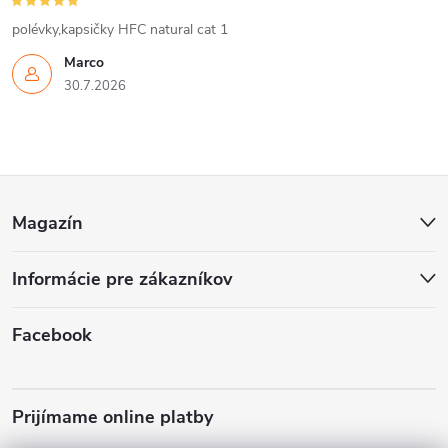
u
polévky,kapsičky HFC natural cat 1
Marco
30.7.2026
Z
Magazín
á
Informácie pre zákazníkov
p
ä
Facebook
t
Prijímame online platby