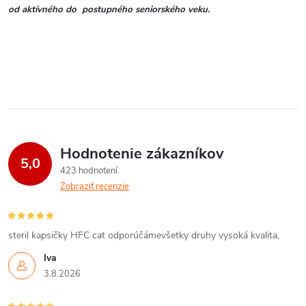
od aktívného do postupného seniorského veku.
e
p
r
v
k
y
Hodnotenie zákazníkov
5,0
423 hodnotení
v
Zobraziť recenzie
ý
p
steril kapsičky HFC cat odporúčámevšetky druhy vysoká kvalita,
Iva
i
3.8.2026
s