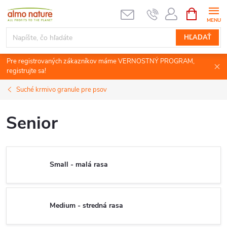
Prejsť
NÁKUPN
KOŠÍK
na
obsah
HĽADAŤ
Pre registrovaných zákazníkov máme VERNOSTNÝ PROGRAM,
registrujte sa!
Suché krmivo granule pre psov
Senior
Small - malá rasa
Medium - stredná rasa