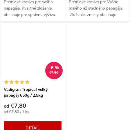
Prémiové krmivo pre vašho
Prémiové krmivo pre Vašho
papagája. Kvalitné zloženie
malého až stedného papagája.
obsahuje pre správnu výživu.
Zloženie zmesy obsahuje
Semienka v ideálnej zmesi. V
prémiovo čisté a klíčivé semena
ponuke balenie: 800 g
a obilniny. Zmes je zostavená s
cielom plnej...
–6 %
€7,80
Vadigran Tropical veľký
papagáj 650g / 2,5kg
€7,80
od
Jednotková
od €7,80 / 1 ks
cena:
DETAIL