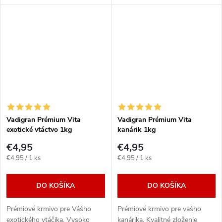
u
99% parameter klíčivosti zrnin
Semienka v ideálnej zmesi. V
u
orechy, ovocie i...
ponuke balenie: 1kg
k
k
t
t
o
o
v
v
Vadigran Prémium Vita
Vadigran Prémium Vita
exotické vtáctvo 1kg
kanárik 1kg
€4,95
€4,95
Jednotková
Jednotková
€4,95 / 1 ks
€4,95 / 1 ks
cena:
cena:
DO KOŠÍKA
DO KOŠÍKA
Prémiové krmivo pre Vášho
Prémiové krmivo pre vašho
exotického vtáčika. Vysoko
kanárika. Kvalitné zloženie