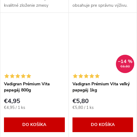
kvalitné zloženie zmesy
obsahuje pre správnu výživu.
98%klíčivosti,čistota semien
Semienka v ideálnej zmesi. V
pre správnu výživu. Preverená
ponuke balenie: 1kg
zmes v širokom spektre. Pri...
–14 %
€6,80
Vadigran Prémium Vita
Vadigran Prémium Vita veľký
papagáj 800g
papagáj 1kg
€4,95
€5,80
Jednotková
Jednotková
€4,95 / 1 ks
€5,80 / 1 ks
cena:
cena:
DO KOŠÍKA
DO KOŠÍKA