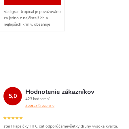
Vadigran tropical je považováno
za jedno z najčistejších a
nejlepších krmiv. obsahuje
pálivou papriku, ovocie i
granulky pre Velké papagaje
prémiové krmivo s tropickou
O
chuťou....
v
l
á
Hodnotenie zákazníkov
d
5,0
423 hodnotení
a
Zobraziť recenzie
c
i
steril kapsičky HFC cat odporúčámevšetky druhy vysoká kvalita,