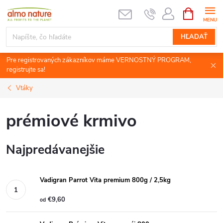
Prejsť
NÁKUPN
KOŠÍK
na
obsah
HĽADAŤ
Pre registrovaných zákazníkov máme VERNOSTNÝ PROGRAM,
registrujte sa!
Vtáky
prémiové krmivo
Najpredávanejšie
Vadigran Parrot Vita premium 800g / 2,5kg
€9,60
od