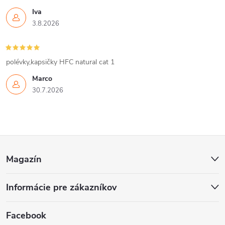
Iva
e
3.8.2026
p
r
polévky,kapsičky HFC natural cat 1
v
Marco
30.7.2026
k
y
v
Z
ý
Magazín
á
p
Informácie pre zákazníkov
p
i
ä
Facebook
s