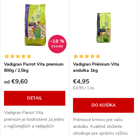
Najdrahšie
d
ý
Najpredávanejšie
e
p
Abecedne
n
i
–18 %
€11,80
i
s
e
Vadigran Parrot Vita premium
Vadigran Prémium Vita
800g / 2,5kg
andulka 1kg
p
p
€9,60
€4,95
od
r
Jednotková
€4,95 / 1 ks
r
cena:
DETAIL
o
DO KOŠÍKA
o
Vadigran Parrot Vita
d
premium je hodnotené za jedno
Prémiové krmivo pre vašu
d
z najčistejších a nejlepších
andulku. Kvalitné zloženie
krmiv. obsahuje selektivní výber
obsahuje pre správnu výživu.