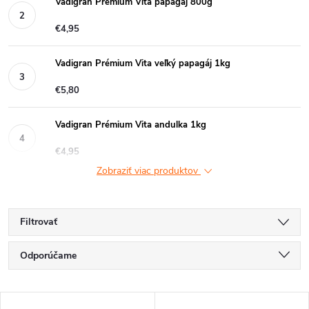
Vadigran Prémium Vita papagáj 800g
€4,95
Vadigran Prémium Vita veľký papagáj 1kg
€5,80
Vadigran Prémium Vita andulka 1kg
€4,95
Zobraziť viac produktov
Filtrovať
R
Odporúčame
a
Najlacnejšie
V