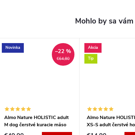
Novinka
Akcia
–22 %
Tip
€64,80
Almo Nature HOLISTIC adult
Almo Nature HOLIST
M dog čerstvé kuracie mäso
XS-S adult čerstvé h
12kg
2kg