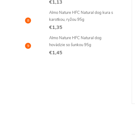
€1,13
€42
Almo Nature HFC Natural dog kura s
karotkou, ryžou 95g
€1,35
Almo Nature HFC Natural dog
hovädzie so šunkou 95g
€1,45
e BIO organic dog
Almo Nature BIO Organic dog
monoprotein hovädzí 32x
150g
€35,80
DO KOŠÍKA
DO KOŠÍKA
Jednotková
€1,12 / 1 ks
cena:
Kód:
257
Kód:
200/32