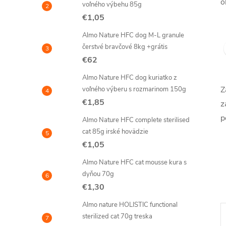
o
voľného výbehu 85g
€1,05
Almo Nature HFC dog M-L granule
čerstvé bravčové 8kg +grátis
€62
Almo Nature HFC dog kuriatko z
Z
voľného výberu s rozmarinom 150g
€1,85
z
p
Almo Nature HFC complete sterilised
cat 85g irské hovädzie
€1,05
Almo Nature HFC cat mousse kura s
dyňou 70g
€1,30
Almo nature HOLISTIC functional
sterilized cat 70g treska
–14 %