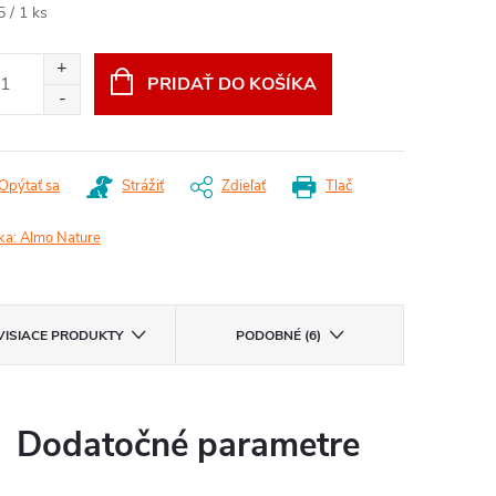
otková
5 / 1 ks
:
PRIDAŤ DO KOŠÍKA
Opýtať sa
Strážiť
Zdieľať
Tlač
ka:
Almo Nature
VISIACE PRODUKTY
PODOBNÉ (6)
Dodatočné parametre