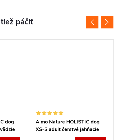
Akcia
Novinka
Tip
IC dog
Almo Nature HOLISTIC dog
Almo Na
ovädzie
XS-S adult čerstvé jahňacie
jahňací
2kg
ryžou m