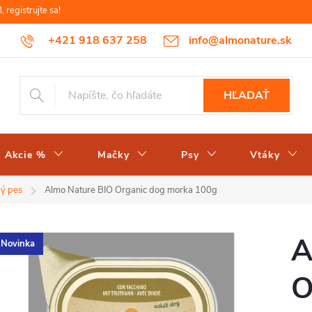
egistrujte sa!
+421 918 637 258
info@almonature.sk
HĽADAŤ
Akcie %
Mačky
Psy
Vtáky
lý pes
Almo Nature BIO Organic dog morka 100g
A
Novinka
O