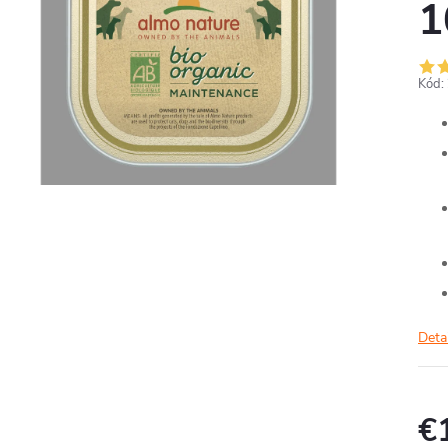
1
Kód:
Deta
€