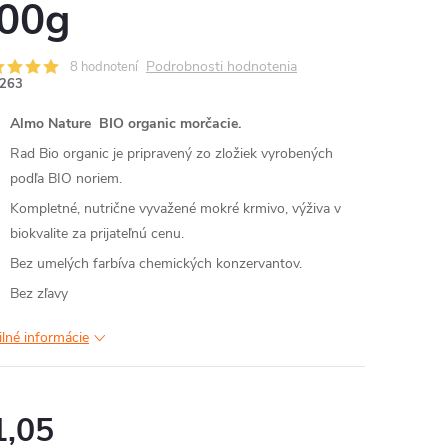
00g
Podrobnosti hodnotenia
8 hodnotení
263
Almo Nature BIO organic morčacie.
Rad Bio organic je pripravený zo zložiek vyrobených
podľa BIO noriem.
Kompletné, nutrične vyvažené mokré krmivo, výživa v
biokvalite za prijateľnú cenu.
Bez umelých farbíva chemických konzervantov.
Bez zľavy
ilné informácie
1,05