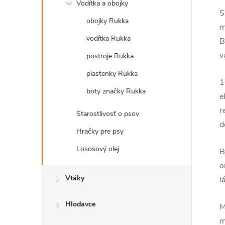
Vodítka a obojky
S
obojky Rukka
m
vodítka Rukka
B
v
postroje Rukka
plastenky Rukka
1
boty značky Rukka
e
r
Starostlivosť o psov
d
Hračky pre psy
Lososový olej
B
o
Vtáky
l
Hlodavce
M
m