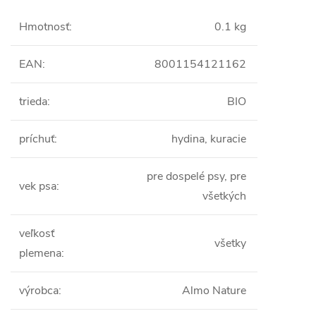
Hmotnosť
:
0.1 kg
EAN
:
8001154121162
trieda
:
BIO
príchuť
:
hydina, kuracie
pre dospelé psy, pre
vek psa
:
všetkých
veľkosť
všetky
plemena
:
výrobca
:
Almo Nature