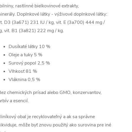
bilniny, rastlinné bielkovinové extrakty,
inerály. Doplnkové látky - výživové doplnkové látky:
it. D3 (3a671) 231 IU / kg, vit. E (3a700) 444 mg /
g, vit. B1 (3a821) 222 mg / kg.
Dusíkaté látky
10 %
Oleje a tuky
5 %
Surový popol
2,5 %
Vlhkosť
81 %
Vláknina 0,5 %
Bez chemických prísad alebo GMO, konzervantov,
arbív a esencií.
liníkový obal je recyklovateľný a ak sa správne
likviduje, môže byť znovu použitý ako surovina pre iné