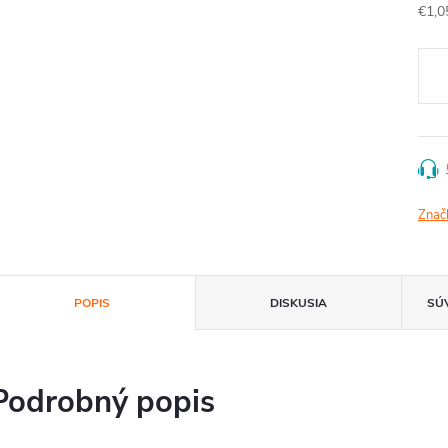
Jedn
€1,0
cena
Znač
POPIS
DISKUSIA
SÚ
Podrobný popis