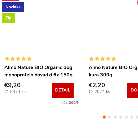
Novinka
Tip
Almo Nature BIO Organic dog
Almo Nature BIO Org
monoprotein hovädzí 6x 150g
kura 300g
€9,20
€2,20
DETAIL
DO
Jednotková
Jednotková
€1,53 / 1 ks
€2,20 / 1 ks
cena:
cena:
Kód:
200/6