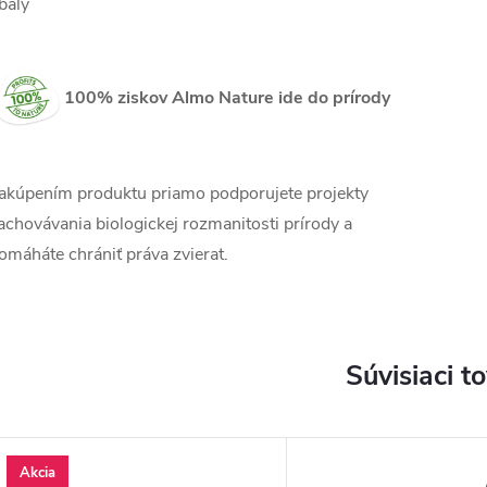
baly
100% ziskov Almo Nature ide do prírody
akúpením produktu priamo podporujete projekty
achovávania biologickej rozmanitosti prírody a
omáháte chrániť práva zvierat.
Súvisiaci t
Akcia