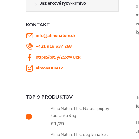
Jazierkové ryby-krmivo
o
m
v
KONTAKT
k
info
@
almonature.sk
+421 918 637 258
https://bit.ly/2SxWUbk
almonaturesk
TOP 9 PRODUKTOV
f
Almo Nature HFC Natural puppy
kuracinka 95g
H
€1,25
z
Almo Nature HFC dog kuriatko z