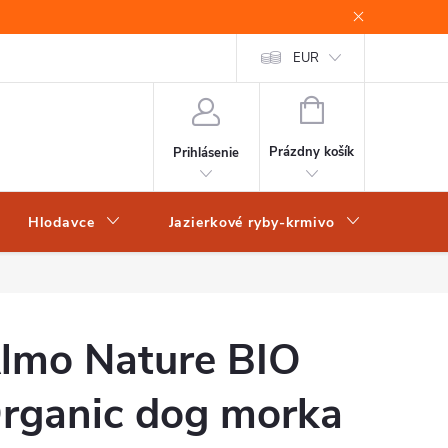
EUR
NÁKUPNÝ
KOŠÍK
Prázdny košík
Prihlásenie
Hlodavce
Jazierkové ryby-krmivo
Obch
lmo Nature BIO
rganic dog morka