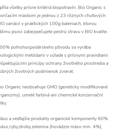
pĺňa všetky prísne kritériá biopotravín. Bio Organic s
orčacím mäskom je jednou z 23 rôznych chuťových
IO variácií v praktických 100g baleniach, ktorou
ášmu psovi zabezpečujete pestrú stravu v BIO kvalite.
00% poľnohospodárskeho pôvodu sa vyrába
kologickými metódami v súlade s prísnymi pravidlami
ešpektujúcimi princípy ochrany životného prostredia a
obrých životných podmienok zvierat.
io Organic neobsahuje GMO (geneticky modifikované
rganizmy), umelé farbivá ani chemické konzervační
átky.
äso a vedľajšie produkty organické komponenty 60%
äso,ryby,droby,zelenina (hovädzie mäso min. 4%),