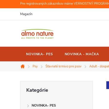
Prejsť
Pre registrovaných zákazníkov máme VERNOSTNÝ PROGRAM, r
na
Magazín
obsah
NOVINKA- PES
NOVINKA - MAČKA
Psy
Šťavnaté krmivo pre psov
Adult - dospe
Domov
B
Preskočiť
Kategórie
kategórie
o
NOVINKA- PES