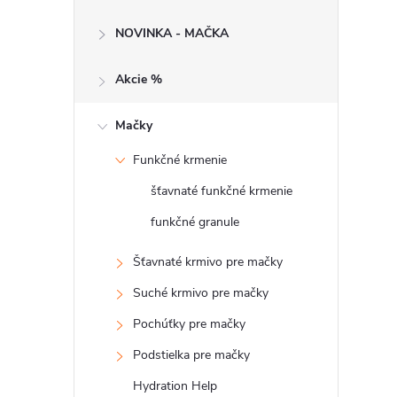
č
NOVINKA - MAČKA
n
Akcie %
ý
p
Mačky
Funkčné krmenie
a
šťavnaté funkčné krmenie
n
funkčné granule
e
Šťavnaté krmivo pre mačky
Suché krmivo pre mačky
l
Pochúťky pre mačky
Podstielka pre mačky
Hydration Help