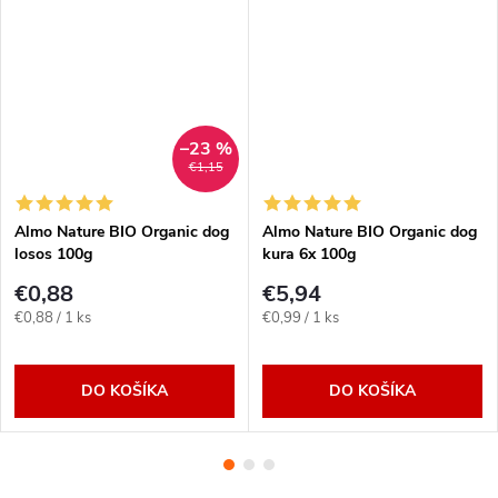
–23 %
€1,15
Almo Nature BIO Organic dog
Almo Nature BIO Organic dog
losos 100g
kura 6x 100g
€0,88
€5,94
Jednotková
Jednotková
€0,88 / 1 ks
€0,99 / 1 ks
cena:
cena:
DO KOŠÍKA
DO KOŠÍKA