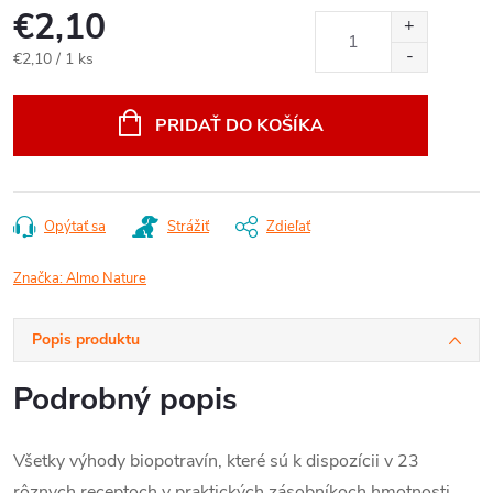
€2,10
Jednotková
€2,10 / 1 ks
cena:
PRIDAŤ DO KOŠÍKA
Opýtať sa
Strážiť
Zdieľať
Značka:
Almo Nature
Popis produktu
Podrobný popis
Všetky výhody biopotravín, které sú k dispozícii v 23
rôznych receptoch v praktických zásobníkoch hmotnosti