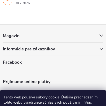
30.7.2026
Z
Magazín
á
Informácie pre zákazníkov
p
ä
Facebook
t
Prijímame online platby
i
e
Tento web používa súbory cookie. Ďalším prechádzaním
tohto webu vyjadrujete súhlas s ich používaním. Viac