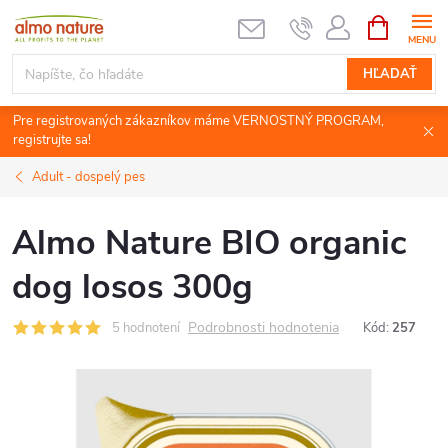
Prejsť
NÁKUPN
KOŠÍK
na
obsah
HĽADAŤ
Pre registrovaných zákazníkov máme VERNOSTNÝ PROGRAM,
registrujte sa!
Adult - dospelý pes
Almo Nature BIO organic
dog losos 300g
Podrobnosti hodnotenia
5 hodnotení
Kód:
257