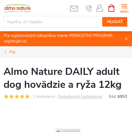
Prejsť
NÁKUPN
KOŠÍK
na
obsah
HĽADAŤ
Pre registrovaných zákazníkov máme VERNOSTNÝ PROGRAM,
registrujte sa!
Psy
Almo Nature DAILY adult
dog hovädzie a ryža 12kg
Podrobnosti hodnotenia
3 hodnotenia
Kód:
6953