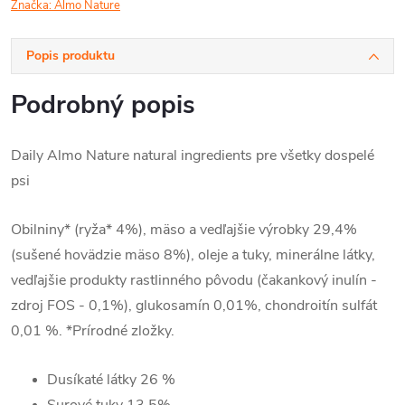
Značka:
Almo Nature
Popis produktu
Podrobný popis
Daily Almo Nature natural ingredients pre všetky dospelé
psi
Obilniny* (ryža* 4%), mäso a vedľajšie výrobky 29,4%
(sušené hovädzie mäso 8%), oleje a tuky, minerálne látky,
vedľajšie produkty rastlinného pôvodu (čakankový inulín -
zdroj FOS - 0,1%), glukosamín 0,01%, chondroitín sulfát
0,01 %. *Prírodné zložky.
Dusíkaté látky
26 %
Surové tuky 13,5
%