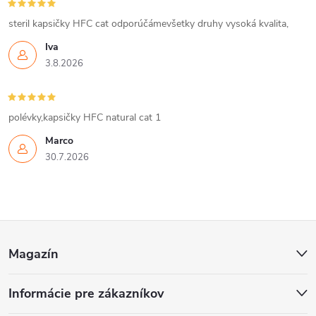
steril kapsičky HFC cat odporúčámevšetky druhy vysoká kvalita,
Iva
3.8.2026
polévky,kapsičky HFC natural cat 1
Marco
30.7.2026
Z
Magazín
á
Informácie pre zákazníkov
p