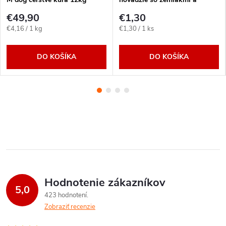
hráškom 95g
€49,90
€1,30
Jednotková
Jednotková
€4,16 / 1 kg
€1,30 / 1 ks
cena:
cena:
DO KOŠÍKA
DO KOŠÍKA
Hodnotenie zákazníkov
5,0
423 hodnotení
Zobraziť recenzie