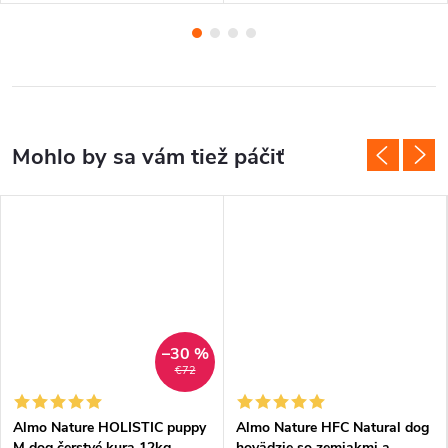
–30 %
€72
Almo Nature HOLISTIC puppy
Almo Nature HFC Natural dog
M dog čerstvé kura 12kg
hovädzie so zemiakmi a