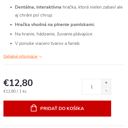
Dentálna, interaktívna
hračka, ktorá nielen zabaví ale
aj chráni psí chrup.
Hračka vhodná na plnenie pamlskami.
Na hranie, hádzanie, žuvanie.plávajúce
V ponuke viacero tvarov a farieb.
Detailné informácie
€12,80
Jednotková
€12,80 / 1 ks
cena:
PRIDAŤ DO KOŠÍKA