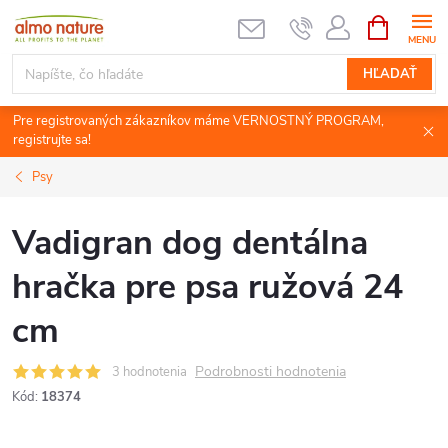
Prejsť
NÁKUPN
KOŠÍK
na
obsah
HĽADAŤ
Pre registrovaných zákazníkov máme VERNOSTNÝ PROGRAM,
registrujte sa!
Psy
Vadigran dog dentálna
hračka pre psa ružová 24
cm
Podrobnosti hodnotenia
3 hodnotenia
Kód:
18374