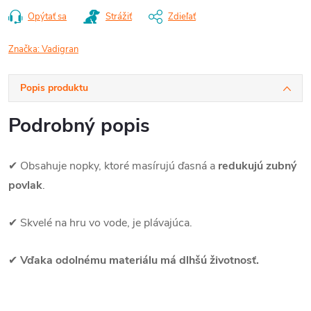
Opýtať sa
Strážiť
Zdieľať
Značka:
Vadigran
Popis produktu
Podrobný popis
✔ Obsahuje nopky, ktoré masírujú ďasná a
redukujú zubný
povlak
.
✔ Skvelé na hru vo vode, je plávajúca.
✔
Vďaka odolnému materiálu má dlhšú životnosť.