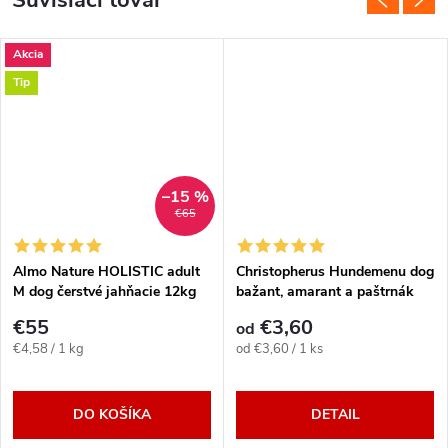
Akcia
Tip
–15 %
€65
Almo Nature HOLISTIC adult
Christopherus Hundemenu dog
M dog čerstvé jahňacie 12kg
bažant, amarant a paštrnák
400g/800g
€55
€3,60
od
Jednotková
Jednotková
€4,58 / 1 kg
od €3,60 / 1 ks
cena:
cena:
DO KOŠÍKA
DETAIL