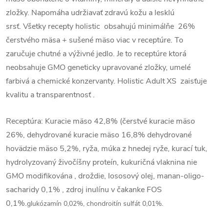
zložky. Napomáha udržiavať zdravú kožu a lesklú
srsť.
Všetky recepty holistic obsahujú minimálňe 26%
čerstvého mäsa + sušené mäso viac v receptúre. To
zaručuje chutné a výživné jedlo. Je to receptúre ktorá
neobsahuje GMO geneticky upravované zložky, umelé
farbivá a chemické konzervanty. Holistic Adult XS zaisťuje
kvalitu a transparentnosť .
Receptúra: Kuracie mäso 42,8% (čerstvé kuracie mäso
26%, dehydrované kuracie mäso 16,8% dehydrované
hovädzie mäso 5,2%, ryža, múka z hnedej ryže, kurací tuk,
hydrolyzovaný živočíšny proteín, kukuričná vlaknina nie
GMO modifikována , droždie, lososový olej, manan-oligo-
sacharidy 0,1% , zdroj inulínu v čakanke FOS
0,1%.
glukózamín 0,02%, chondroitín sulfát 0,01%.