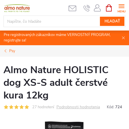
Prejsť
NÁKUPN
KOŠÍK
na
obsah
HĽADAŤ
Pre registrovaných zákazníkov máme VERNOSTNÝ PROGRAM,
registrujte sa!
Psy
Almo Nature HOLISTIC
dog XS-S adult čerstvé
kura 12kg
Podrobnosti hodnotenia
27 hodnotení
Kód:
724