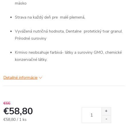
mäsko
Strava na každý deň pre malé plemená,
Vyvážená nutričná hodnota, Dentalne protetický tvar granul.
Prírodné suroviny
Krmivo neobsahuje farbivá- látky a suroviny GMO, chemické
konzervačné látky.
Detailné informácie
€66
€58,80
Jednotková
€58,80 / 1 ks
cena: