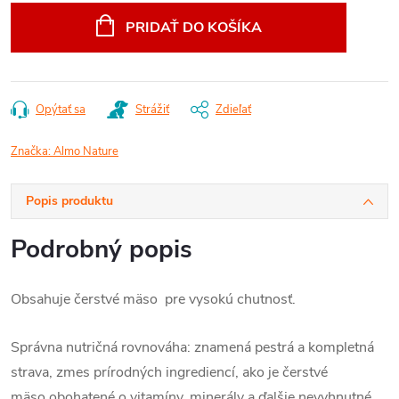
PRIDAŤ DO KOŠÍKA
Opýtať sa
Strážiť
Zdieľať
Značka:
Almo Nature
Popis produktu
Podrobný popis
Obsahuje čerstvé mäso pre vysokú chutnosť.
Správna nutričná rovnováha: znamená pestrá a kompletná
strava, zmes prírodných ingrediencí, ako je čerstvé
mäso
obohatené o vitamíny, minerály a ďalšie nevyhnutné