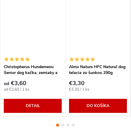
Christopherus Hundemenu
Almo Nature HFC Natural dog
Senior dog kačka, zemiaky a
telacia zo šunkou 290g
špenát 400g/800g
€3,60
€3,30
od
Jednotková
Jednotková
od €3,60 / 1 ks
€3,30 / 1 ks
cena:
cena:
DETAIL
DO KOŠÍKA