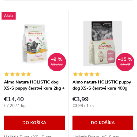
a
Najlacnejšie
V
Akcia
Najdrahšie
d
ý
Najpredávanejšie
e
p
Abecedne
n
i
–9 %
–15 %
€15,90
€4,70
i
s
e
Almo Nature HOLISTIC dog
Almo nature HOLISTIC puppy
XS-S puppy čerstvé kura 2kg +
dog XS-S čerstvé kura 400g
p
2 x 95G
p
€14,40
€3,99
r
Jednotková
Jednotková
€7,20 / 1 kg
€3,99 / 1 ks
r
cena:
cena:
o
DO KOŠÍKA
DO KOŠÍKA
o