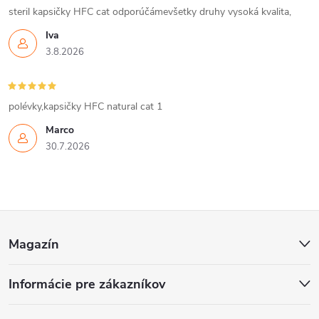
i
steril kapsičky HFC cat odporúčámevšetky druhy vysoká kvalita,
Iva
e
3.8.2026
p
r
polévky,kapsičky HFC natural cat 1
v
Marco
30.7.2026
k
y
v
Z
ý
Magazín
á
p
Informácie pre zákazníkov
p
i