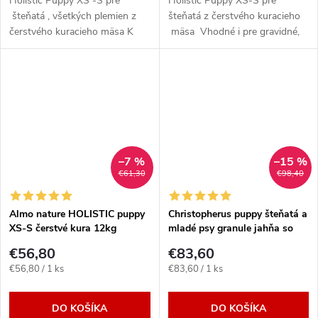
d
Holistic Puppy XS -S pre
Holistic Puppy XS-S pre
d
šteňatá , všetkých plemien z
šteňatá z čerstvého kuracieho
u
čerstvého kuracieho mäsa K
mäsa Vhodné i pre gravidné,
2kg baleniu grátis 2x konzerva
dojčiace feny a vyberavé
u
puppy HFC 95g Vhodné i pre
Neobsahuje: farbiva,
k
gravidné,...
ochucovadľa a chemické...
k
t
t
o
o
–7 %
–15 %
v
€61,30
€98,40
v
Almo nature HOLISTIC puppy
Christopherus puppy šteňatá a
XS-S čerstvé kura 12kg
mladé psy granule jahňa so
zemiakmi 12kg
€56,80
€83,60
Jednotková
Jednotková
€56,80 / 1 ks
€83,60 / 1 ks
cena:
cena:
DO KOŠÍKA
DO KOŠÍKA