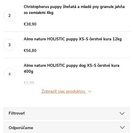
Christopherus puppy šteňatá a mladé psy granule jahňa
so zemiakmi 4kg
€38,90
Almo nature HOLISTIC puppy XS-S čerstvé kura 12kg
€56,80
Almo nature HOLISTIC puppy dog XS-S čerstvé kura
400g
€3,99
Zobraziť viac produktov
Filtrovať
R
Odporúčame