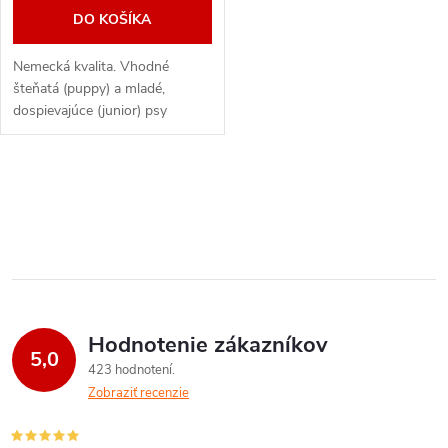
DO KOŠÍKA
Nemecká kvalita. Vhodné
šteňatá (puppy) a mladé,
dospievajúce (junior) psy
malých až veľkých plemien. Pre
citlivé trávenie a potravinovú
intoleranciu Bezlepkový a bez...
O
v
l
á
Hodnotenie zákazníkov
d
5,0
423 hodnotení
a
Zobraziť recenzie
c