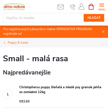
Prejsť
NÁKUPN
KOŠÍK
na
obsah
HĽADAŤ
Pre registrovaných zákazníkov máme VERNOSTNÝ PROGRAM,
registrujte sa!
Puppy & Junior
Small - malá rasa
Najpredávanejšie
Christopherus puppy šteňatá a mladé psy granule jahňa
so zemiakmi 12kg
€83,60