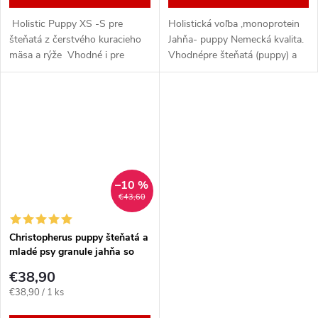
Holistic Puppy XS -S pre
Holistická voľba ,monoprotein
šteňatá z čerstvého kuracieho
Jahňa- puppy Nemecká kvalita.
mäsa a rýže Vhodné i pre
Vhodnépre šteňatá (puppy) a
gravidné, dojčiace feny a
mladé, dopspievajúce (junior)
vyberavé Neobsahuje: farbriva,
psy malých až veľkých plemien.
ochucovadľa a chemické
Pre citlivé trávenie...
konzervanty
–10 %
€43,60
Christopherus puppy šteňatá a
mladé psy granule jahňa so
zemiakmi 4kg
€38,90
Jednotková
€38,90 / 1 ks
cena: