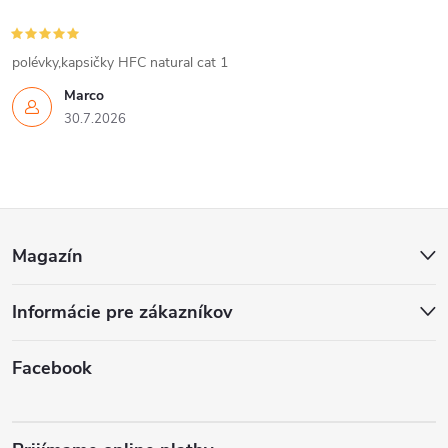
polévky,kapsičky HFC natural cat 1
Marco
30.7.2026
Z
Magazín
á
Informácie pre zákazníkov
p
ä
Facebook
t