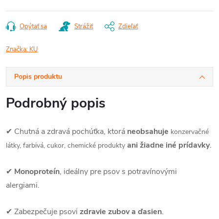
Opýtať sa
Strážiť
Zdieľať
Značka:
KU
Popis produktu
Podrobný popis
✔ Chutná a zdravá pochúťka, ktorá
neobsahuje
konzervačné
ani žiadne iné prídavky
.
látky, farbivá, cukor, chemické produkty
✔
Monoproteín
, ideálny pre psov s potravínovými
alergiami.
✔ Zabezpečuje psovi
zdravie zubov a ďasien
.