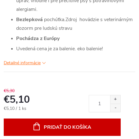
úprav, vhodné i pre precitlivé psy s potravinovými
alergiami.
Bezlepková
pochúťka.Zdroj hovädzie s veterinárným
dozorm pre ludskú stravu
Pochádza z Európy
Uvedená cena je za balenie. eko balenie!
Detailné informácie
€5,30
€5,10
Jednotková
€5,10 / 1 ks
cena:
PRIDAŤ DO KOŠÍKA