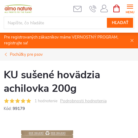
Prejsť
NÁKUPN
KOŠÍK
na
obsah
HĽADAŤ
Pre registrovaných zákazníkov máme VERNOSTNÝ PROGRAM,
registrujte sa!
Pochúťky pre psov
KU sušené hovädzia
achilovka 200g
Podrobnosti hodnotenia
1 hodnotenie
Kód:
99179