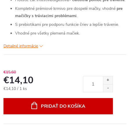
Kompletné prémiové krmivo pre dospelé mačky, vhodné
pre
mačičky s tráviacimi problémami
.
S prebiotikami pre podporu funkcie čriev a lepšie trávenie.
Vhodné pre všetky plemená mačiek.
Detailné informácie
€15,60
€14,10
Jednotková
€14,10 / 1 ks
cena:
PRIDAŤ DO KOŠÍKA