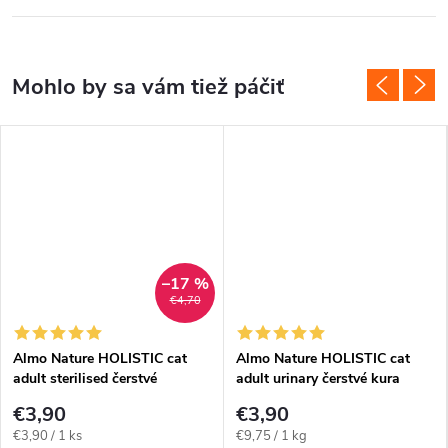
–17 %
€4,70
Almo Nature HOLISTIC cat
Almo Nature HOLISTIC cat
adult sterilised čerstvé
adult urinary čerstvé kura
hovädzie 400g
400g
€3,90
€3,90
Jednotková
Jednotková
€3,90 / 1 ks
€9,75 / 1 kg