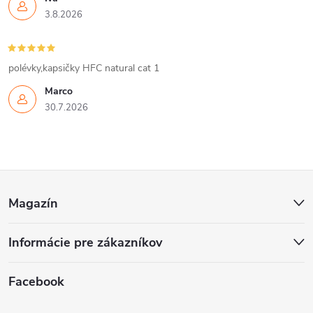
3.8.2026
polévky,kapsičky HFC natural cat 1
Marco
30.7.2026
Z
Magazín
á
Informácie pre zákazníkov
p
ä
Facebook