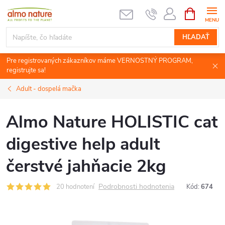
Prejsť
NÁKUPN
KOŠÍK
na
obsah
HĽADAŤ
Pre registrovaných zákazníkov máme VERNOSTNÝ PROGRAM,
registrujte sa!
Adult - dospelá mačka
Almo Nature HOLISTIC cat
digestive help adult
čerstvé jahňacie 2kg
Podrobnosti hodnotenia
20 hodnotení
Kód:
674