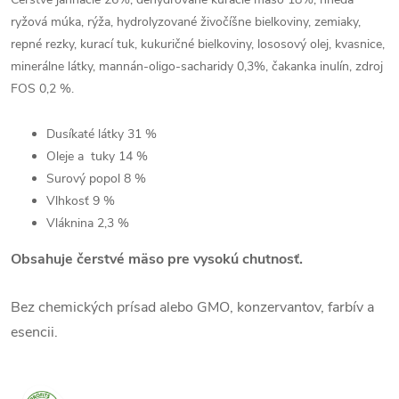
ryžová múka, rýža, hydrolyzované živočíšne bielkoviny, zemiaky,
repné rezky, kurací tuk, kukuričné ​​bielkoviny, lososový olej, kvasnice,
minerálne látky, mannán-oligo-sacharidy 0,3%, čakanka inulín, zdroj
FOS 0,2 %.
Dusíkaté látky
31
%
Oleje a tuky
14
%
Surový popol 8
%
Vlhkosť 9
%
Vláknina 2,3
%
Obsahuje čerstvé mäso pre vysokú chutnosť.
Bez chemických prísad alebo GMO, konzervantov, farbív a
esencii.