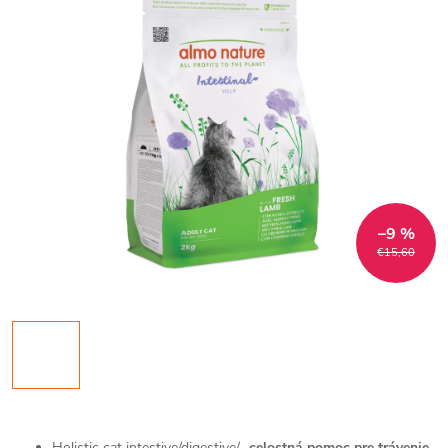
–9 %
€15,60
Holistic cat intestive/digestive/-
c
elostná pomoc pre
trávenie
.