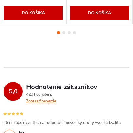
cena:
cena:
DO KOŠÍKA
DO KOŠÍKA
Hodnotenie zákazníkov
5,0
423 hodnotení
Zobraziť recenzie
steril kapsičky HFC cat odporúčámevšetky druhy vysoká kvalita,
Iva