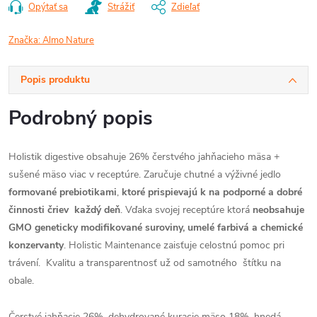
Opýtať sa
Strážiť
Zdieľať
Značka:
Almo Nature
Popis produktu
Podrobný popis
Holistik digestive obsahuje 26% čerstvého jahňacieho mäsa +
sušené mäso viac v receptúre. Zaručuje chutné a výživné jedlo
formované prebiotikami
,
ktoré prispievajú k na podporné a dobré
činnosti čriev každý deň
. Vďaka svojej receptúre ktorá
neobsahuje
GMO geneticky modifikované suroviny, umelé farbivá a chemické
konzervanty
. Holistic Maintenance zaisťuje celostnú pomoc pri
trávení. Kvalitu a transparentnosť už od samotného štítku na
obale.
Čerstvé jahňacie 26%, dehydrované kuracie mäso 18%, hnedá