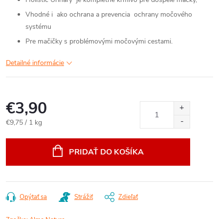
Vhodné i ako ochrana a prevencia ochrany močového
systému
Pre mačičky s problémovými močovými cestami.
Detailné informácie
€3,90
Jednotková
€9,75 / 1 kg
cena:
PRIDAŤ DO KOŠÍKA
Opýtať sa
Strážiť
Zdieľať