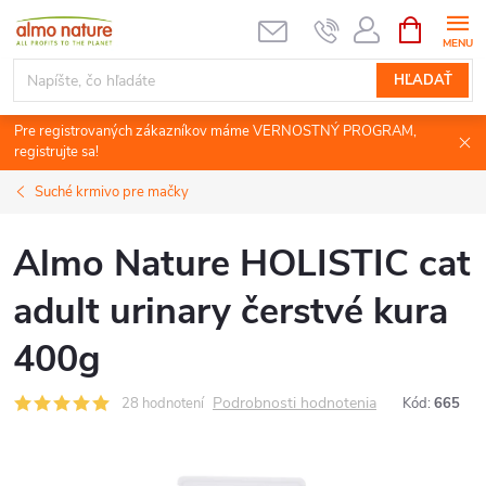
Prejsť
NÁKUPN
KOŠÍK
na
obsah
HĽADAŤ
Pre registrovaných zákazníkov máme VERNOSTNÝ PROGRAM,
registrujte sa!
Suché krmivo pre mačky
Almo Nature HOLISTIC cat
adult urinary čerstvé kura
400g
Podrobnosti hodnotenia
28 hodnotení
Kód:
665