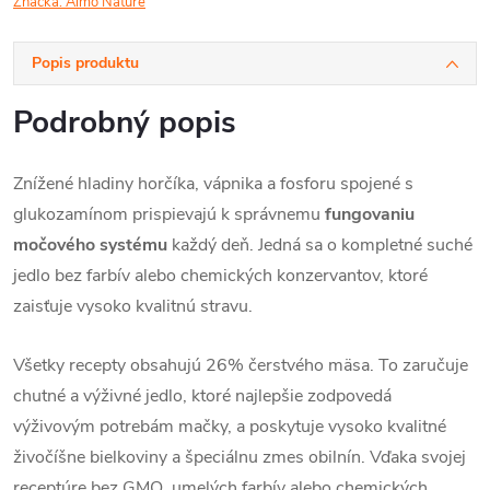
Značka:
Almo Nature
Popis produktu
Podrobný popis
Znížené hladiny horčíka, vápnika a fosforu spojené s
glukozamínom prispievajú k správnemu
fungovaniu
močového systému
každý deň
. Jedná sa o kompletné suché
jedlo bez farbív alebo chemických konzervantov, ktoré
zaisťuje vysoko kvalitnú stravu.
Všetky recepty obsahujú 26% čerstvého mäsa.
To zaručuje
chutné a výživné jedlo, ktoré najlepšie zodpovedá
výživovým potrebám mačky, a poskytuje vysoko kvalitné
živočíšne bielkoviny a špeciálnu zmes obilnín.
Vďaka svojej
receptúre bez GMO, umelých farbív alebo chemických