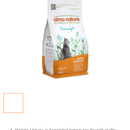
Holistic Urinary je kompletné krmivo pre dospelé mačky,