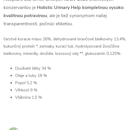
konzervantov je
Holistic Urinary Help kompletnou vysoko
kvalitnou potravinou
, ale je tiež synonymom našej
transparentnosti, počnúc etiketou.
čerstvé kuracie mäso 26%, dehydrované bravčové bielkoviny 13,4%,
kukuričný proteín *, zemiaky, kurací tuk, hydrolyzované živočíšne
bielkoviny, minerály, droždie, lososový olej **, glukozamín 0,125%.
Dusíkaté látky
34
%
Oleje a tuky
18
%
Popol
5,2
%
Vlhkosť
9
%
Vláknina
1,5
%