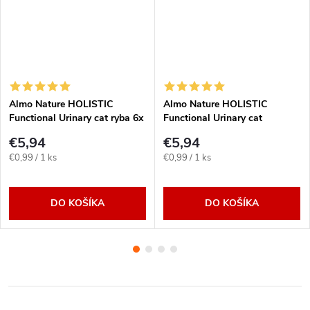
Almo Nature HOLISTIC
Almo Nature HOLISTIC
Functional Urinary cat ryba 6x
Functional Urinary cat
70g
kuracinka 6x 70g
€5,94
€5,94
Jednotková
Jednotková
€0,99 / 1 ks
€0,99 / 1 ks
cena:
cena:
DO KOŠÍKA
DO KOŠÍKA