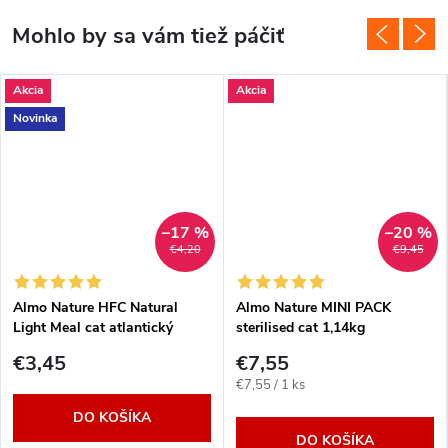
Akcia
Akcia
Novinka
–17 %
–20 %
€4,20
€9,45
Almo Nature HFC Natural
Almo Nature MINI PACK
Light Meal cat atlantický
sterilised cat 1,14kg
tuniak MEGA PACK 4x 50g
€3,45
€7,55
Jednotková
€7,55 / 1 ks
cena:
DO KOŠÍKA
DO KOŠÍKA