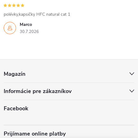
polévky,kapsičky HFC natural cat 1
Marco
30.7.2026
Z
Magazín
á
Informácie pre zákazníkov
p
ä
Facebook
t
Prijímame online platby