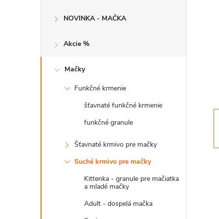
č
NOVINKA - MAČKA
n
Akcie %
ý
p
Mačky
Funkčné krmenie
a
šťavnaté funkčné krmenie
n
funkčné granule
e
Šťavnaté krmivo pre mačky
Suché krmivo pre mačky
l
Kittenka - granule pre mačiatka
a mladé mačky
Adult - dospelá mačka