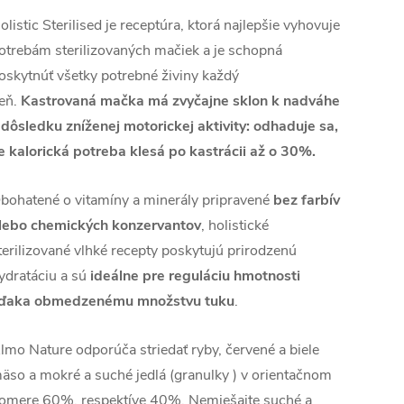
olistic Sterilised je receptúra, ktorá najlepšie vyhovuje
otrebám sterilizovaných mačiek a je schopná
oskytnúť všetky potrebné živiny každý
eň.
Kastrovaná mačka má zvyčajne sklon k nadváhe
 dôsledku zníženej motorickej aktivity: odhaduje sa,
e kalorická potreba klesá po kastrácii až o 30%.
bohatené o vitamíny a minerály pripravené
bez farbív
lebo chemických konzervantov
, holistické
terilizované vlhké recepty poskytujú prirodzenú
ydratáciu a sú
ideálne pre reguláciu hmotnosti
ďaka obmedzenému množstvu tuku
.
lmo Nature odporúča striedať ryby, červené a biele
äso a mokré a suché jedlá (granulky ) v orientačnom
omere 60%, respektíve 40%. Nemiešajte suché a