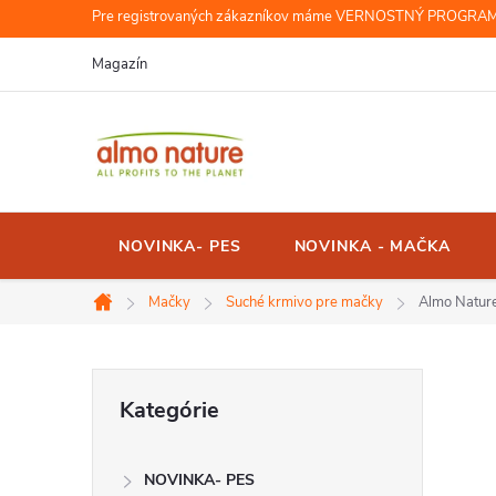
Prejsť
Pre registrovaných zákazníkov máme VERNOSTNÝ PROGRAM, r
na
Magazín
obsah
NOVINKA- PES
NOVINKA - MAČKA
Mačky
Suché krmivo pre mačky
Almo Nature
Domov
B
Preskočiť
Kategórie
kategórie
o
NOVINKA- PES