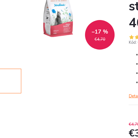
s
4
–17 %
€4,70
Kód:
Deta
€4,7
€