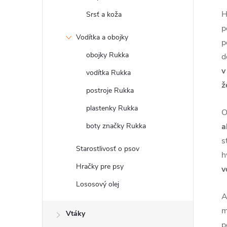
H
Srsť a koža
p
Vodítka a obojky
p
obojky Rukka
d
v
vodítka Rukka
ž
postroje Rukka
plastenky Rukka
O
boty značky Rukka
a
s
Starostlivosť o psov
h
Hračky pre psy
v
Lososový olej
A
m
Vtáky
p