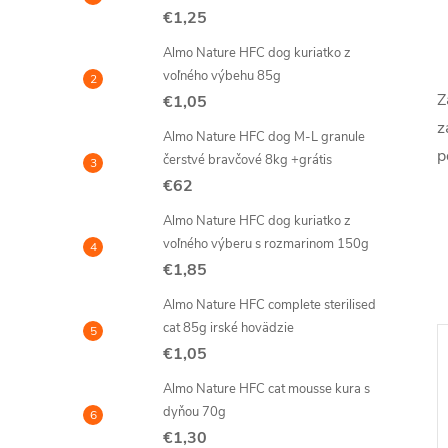
€1,25
Almo Nature HFC dog kuriatko z
voľného výbehu 85g
Z
€1,05
z
Almo Nature HFC dog M-L granule
p
čerstvé bravčové 8kg +grátis
€62
Almo Nature HFC dog kuriatko z
voľného výberu s rozmarinom 150g
€1,85
Almo Nature HFC complete sterilised
cat 85g irské hovädzie
€1,05
–7 %
Almo Nature HFC cat mousse kura s
€18
dyňou 70g
€1,30