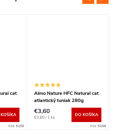
ral cat
Almo Nature HFC Natural cat
Almo Na
atlantický tuniak 280g
hovädzi
€3,60
€8,10
 KOŠÍKA
DO KOŠÍKA
Jednotková
Jednotkov
€3,60 / 1 ks
€1,35 / 1 
cena:
cena:
Kód:
5150
Kód:
5156