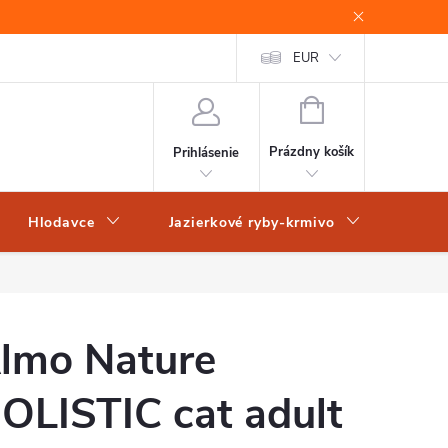
EUR
NÁKUPNÝ
KOŠÍK
Prázdny košík
Prihlásenie
Hlodavce
Jazierkové ryby-krmivo
Obch
lmo Nature
OLISTIC cat adult