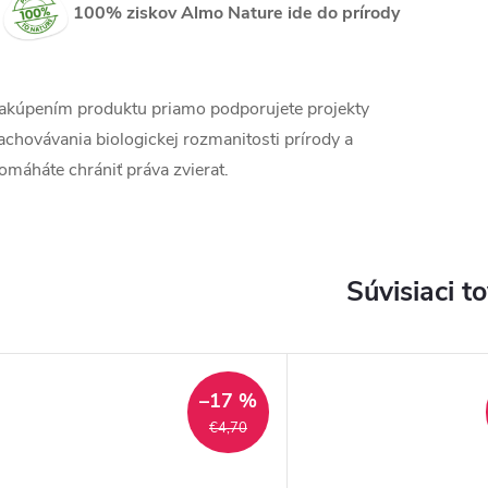
100% ziskov Almo Nature ide do prírody
akúpením produktu priamo podporujete projekty
achovávania biologickej rozmanitosti prírody a
omáháte chrániť práva zvierat.
Súvisiaci t
–17 %
€4,70