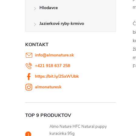
m
Hlodavce
Č
Jazierkové ryby-krmivo
b
k
KONTAKT
ž
info
@
almonature.sk
m
+421 918 637 258
F
https://bit.ly/2SxWUbk
almonaturesk
TOP 9 PRODUKTOV
Almo Nature HFC Natural puppy
kuracinka 95g