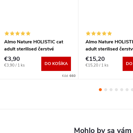
Almo Nature HOLISTIC cat
Almo Nature HOLISTI
adult sterilised čerstvé
adult sterilised čerst
hovädzie 400g
2kg
€3,90
€15,20
DO KOŠÍKA
DO
Jednotková
Jednotková
€3,90 / 1 ks
€15,20 / 1 ks
cena:
cena:
Kód:
660