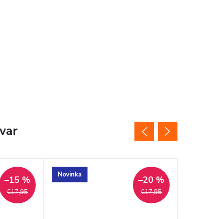
ovar
Novinka
Akcia
–15 %
–20 %
Tip
€17,95
€17,95