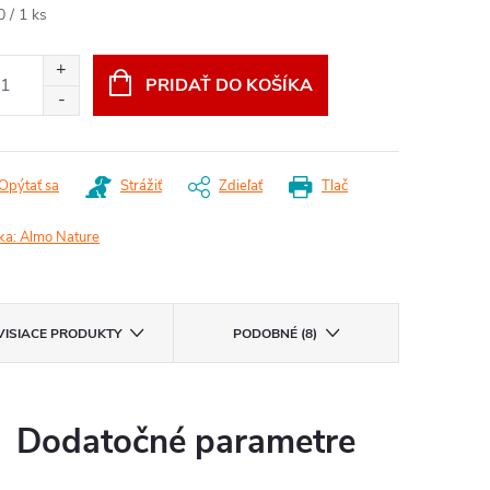
otková
0 / 1 ks
:
PRIDAŤ DO KOŠÍKA
Opýtať sa
Strážiť
Zdieľať
Tlač
ka:
Almo Nature
VISIACE PRODUKTY
PODOBNÉ (8)
Dodatočné parametre