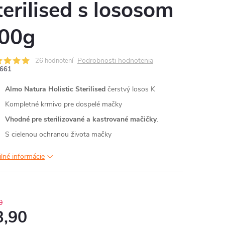
terilised s lososom
00g
Podrobnosti hodnotenia
26 hodnotení
661
Almo
Natura Holistic
Sterilised
čerstvý losos K
Kompletné krmivo pre dospelé mačky
Vhodné pre sterilizované a kastrované mačičky
.
S cielenou ochranou života mačky
ilné informácie
0
3,90