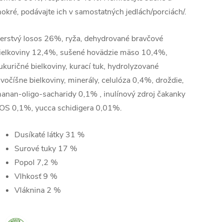
okré, podávajte ich v samostatných jedlách/porciách/.
erstvý losos 26%, ryža, dehydrované bravčové
ielkoviny 12,4%, sušené hovädzie mäso 10,4%,
ukuričné ​​bielkoviny, kurací tuk, hydrolyzované
ivočíšne bielkoviny, minerály, celulóza 0,4%, droždie,
anan-oligo-sacharidy 0,1% , inulínový zdroj čakanky
OS 0,1%, yucca schidigera 0,01%.
Dusíkaté látky
31
%
Surové tuky
17
%
Popol
7,2
%
Vlhkosť
9
%
Vláknina
2
%