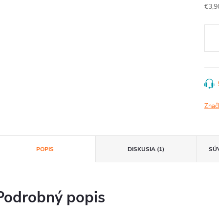
Jedn
€3,9
cena
Znač
POPIS
DISKUSIA (1)
SÚ
Podrobný popis