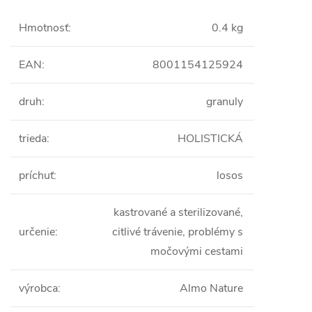
Hmotnosť
:
0.4 kg
EAN
:
8001154125924
druh
:
granuly
trieda
:
HOLISTICKÁ
príchuť
:
losos
kastrované a sterilizované,
určenie
:
citlivé trávenie, problémy s
močovými cestami
výrobca
:
Almo Nature