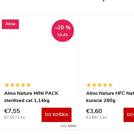
Akcia
–20 %
€9,45
Almo Nature MINI PACK
Almo Nature HFC Natu
sterilised cat 1,14kg
kuracie 280g
€7,55
€3,60
DO KOŠÍKA
DO
Jednotková
Jednotková
€7,55 / 1 ks
€3,60 / 1 ks
cena:
cena:
Kód:
6666