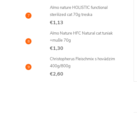
Almo nature HOLISTIC functional
sterilized cat 70g treska
€1,13
Almo Nature HFC Natural cat tuniak
+mušle 70g
e HOLISTIC
Almo Nature HOLISTIC
€1,30
terilized cat
sterilised cat treska a kuracie
70g
3x MULTI PACK 1,26kg
Christopherus Fleischmix s hovädzim
€16,65
DO KOŠÍKA
DO KOŠÍKA
400g/800g
Jednotková
€5,55 / 1 ks
€2,60
cena:
Kód:
5290/6
Kód:
529091MULTI3