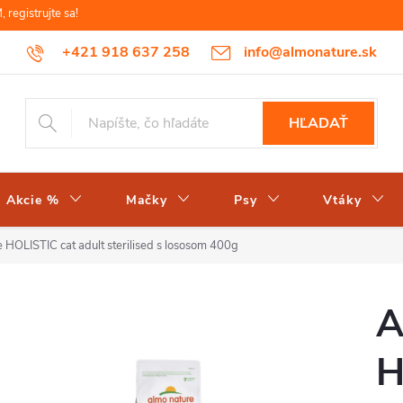
egistrujte sa!
+421 918 637 258
info@almonature.sk
HĽADAŤ
Akcie %
Mačky
Psy
Vtáky
 HOLISTIC cat adult sterilised s lososom 400g
A
H