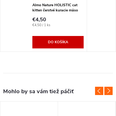
Almo Nature HOLISTIC cat
kitten čerstvé kuracie mäso
400g
€4,50
Jednotková
€4,50 / 1 ks
cena:
DO KOŠÍKA