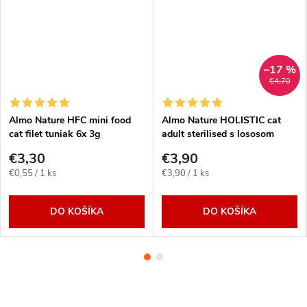
–17 %
€4,70
Almo Nature HFC mini food
Almo Nature HOLISTIC cat
cat filet tuniak 6x 3g
adult sterilised s lososom
400g
€3,30
€3,90
Jednotková
Jednotková
€0,55 / 1 ks
€3,90 / 1 ks
cena:
cena:
DO KOŠÍKA
DO KOŠÍKA