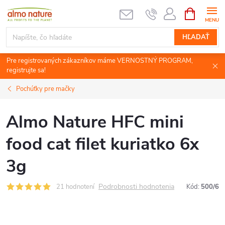
Prejsť
NÁKUPN
KOŠÍK
na
obsah
HĽADAŤ
Pre registrovaných zákazníkov máme VERNOSTNÝ PROGRAM,
registrujte sa!
Pochúťky pre mačky
Almo Nature HFC mini
food cat filet kuriatko 6x
3g
Podrobnosti hodnotenia
21 hodnotení
Kód:
500/6