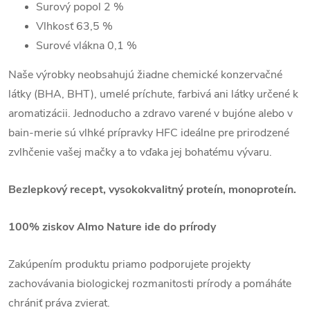
Surový popol
2 %
Vlhkosť
63,5 %
Surové vlákna
0,1 %
Naše výrobky neobsahujú žiadne chemické konzervačné
látky (BHA, BHT), umelé príchute, farbivá ani látky určené k
aromatizácii. Jednoducho a zdravo varené v bujóne alebo v
bain-merie sú vlhké prípravky HFC ideálne pre prirodzené
zvlhčenie vašej mačky a to vďaka jej bohatému vývaru.
Bezlepkový recept, vysokokvalitný proteín, monoproteín.
100% ziskov Almo Nature ide do prírody
Zakúpením produktu priamo podporujete projekty
zachovávania biologickej rozmanitosti prírody a pomáháte
chrániť práva zvierat.