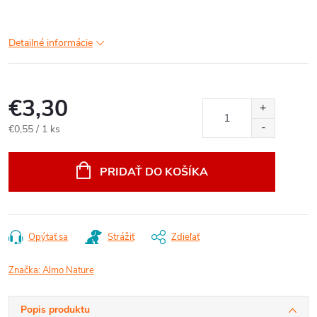
Detailné informácie
€3,30
Jednotková
€0,55 / 1 ks
cena:
PRIDAŤ DO KOŠÍKA
Opýtať sa
Strážiť
Zdieľať
Značka:
Almo Nature
Popis produktu