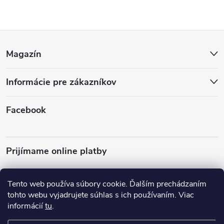
Z
Magazín
á
Informácie pre zákazníkov
p
ä
Facebook
t
Prijímame online platby
i
Tento web používa súbory cookie. Ďalším prechádzaním
e
tohto webu vyjadrujete súhlas s ich používaním. Viac
informácií
tu
.
Almo Nature
Plemená psov