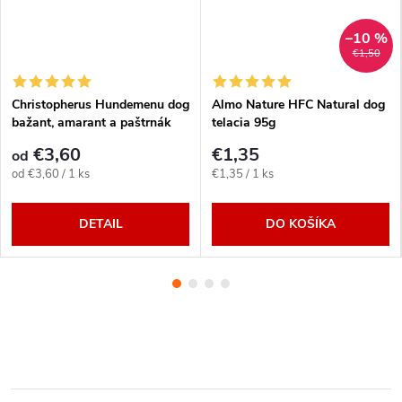
–10 %
€1,50
Christopherus Hundemenu dog
Almo Nature HFC Natural dog
bažant, amarant a paštrnák
telacia 95g
400g/800g
€3,60
€1,35
od
Jednotková
Jednotková
od €3,60 / 1 ks
€1,35 / 1 ks
cena:
cena:
DETAIL
DO KOŠÍKA