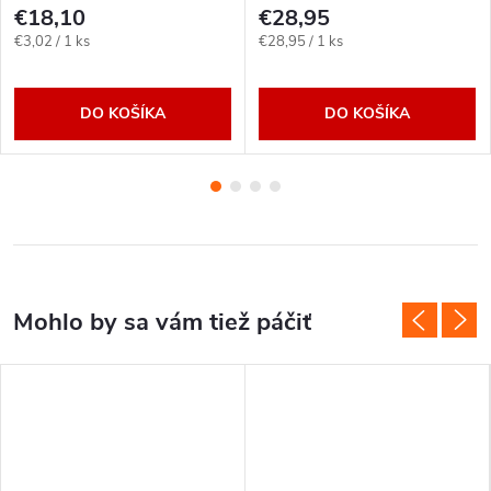
€18,10
€28,95
Jednotková
Jednotková
€3,02 / 1 ks
€28,95 / 1 ks
cena:
cena:
DO KOŠÍKA
DO KOŠÍKA