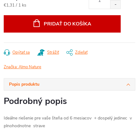
Jednotková
€1,31 / 1 ks
cena:
PRIDAŤ DO KOŠÍKA
Opýtať sa
Strážiť
Zdieľať
Značka:
Almo Nature
Popis produktu
Podrobný popis
Ideálne riešenie pre vaše šteňa od 6 mesiacov + dospelý jedinec v
plnohodnotne strave