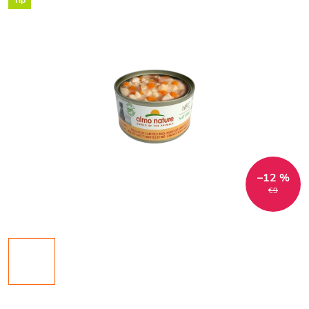
Tip
–12 %
€9