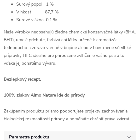
Surový popol
1 %
Vlhkosť 87,7
%
Surové vlákna
0,1 %
Naše výrobky neobsahujú žiadne chemické konzervačné látky (BHA,
BHT), umelé príchute, farbivá ani látky určené k aromatizácii.
Jednoducho a zdravo varené v bujóne alebo v bain-merie sú vlhké
prípravky HFC ideálne pre prirodzené zvlhčenie vašho psa a to
vďaka jej bohatému vývaru.
Bezlepkový recept.
100% ziskov Almo Nature ide do prírody
Zakúpením produktu priamo podporujete projekty zachovávania
biologickej rozmanitosti prírody a pomáháte chrániť práva zvierat.
Parametre produktu