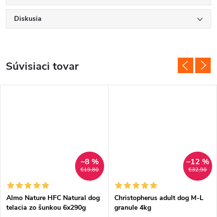
Diskusia
Súvisiaci tovar
–8 %
–12 %
€19,80
€32,90
Almo Nature HFC Natural dog
Christopherus adult dog M-L
telacia zo šunkou 6x290g
granule 4kg