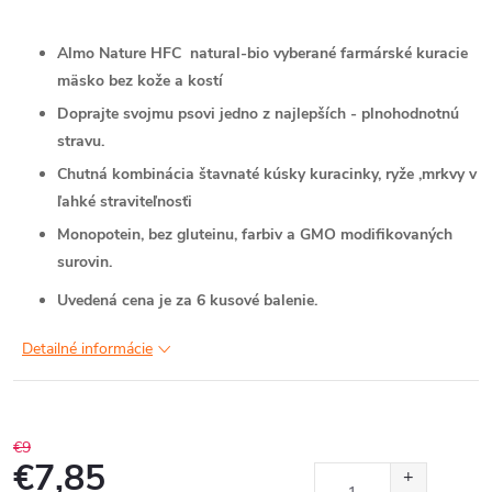
Almo Nature HFC natural-bio vyberané farmárské kuracie
mäsko bez kože a kostí
Doprajte svojmu psovi jedno z najlepších - plnohodnotnú
stravu.
Chutná kombinácia štavnaté kúsky kuracinky, ryže ,mrkvy v
ľahké straviteľnosťi
Monopotein, bez gluteinu, farbiv a GMO modifikovaných
surovin.
Uvedená cena je za 6 kusové balenie.
Detailné informácie
€9
€7,85