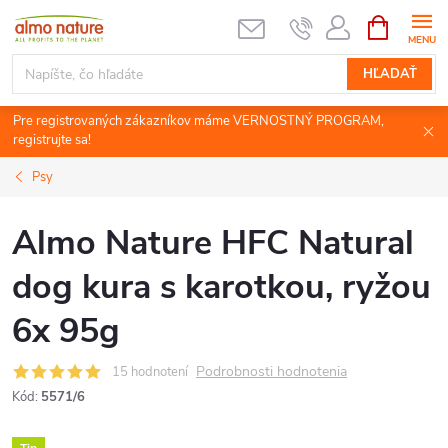
Prejsť
NÁKUPN
KOŠÍK
na
obsah
HĽADAŤ
Pre registrovaných zákazníkov máme VERNOSTNÝ PROGRAM,
registrujte sa!
Psy
Almo Nature HFC Natural
dog kura s karotkou, ryžou
6x 95g
Podrobnosti hodnotenia
15 hodnotení
Kód:
5571/6