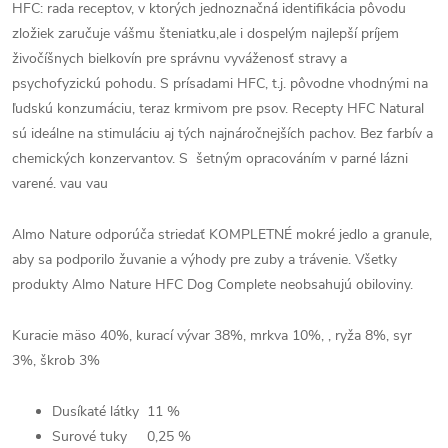
HFC: rada receptov, v ktorých jednoznačná identifikácia pôvodu
zložiek zaručuje vášmu šteniatku,ale i dospelým najlepší príjem
živočíšnych bielkovín pre správnu vyváženosť stravy a
psychofyzickú pohodu. S prísadami HFC, t.j. pôvodne vhodnými na
ľudskú konzumáciu, teraz krmivom pre psov. Recepty HFC Natural
sú ideálne na stimuláciu aj tých najnáročnejších pachov. Bez farbív a
chemických konzervantov. S šetným opracováním v parné lázni
varené. vau vau
Almo Nature odporúča striedať KOMPLETNÉ mokré jedlo a granule,
aby sa podporilo žuvanie a výhody pre zuby a trávenie. Všetky
produkty Almo Nature HFC Dog Complete neobsahujú obiloviny.
Kuracie mäso 40%, kurací vývar 38%, mrkva 10%, , ryža 8%, syr
3%, škrob 3%
Dusíkaté látky 11
%
Surové tuky 0,25
%