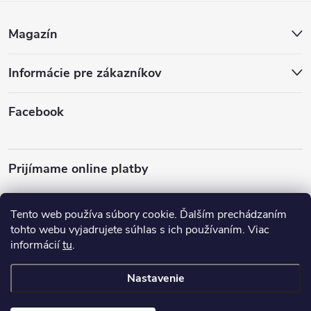
Z
Magazín
á
Informácie pre zákazníkov
p
ä
Facebook
t
Prijímame online platby
i
Tento web používa súbory cookie. Ďalším prechádzaním
e
tohto webu vyjadrujete súhlas s ich používaním. Viac
informácií
tu
.
Almo Nature
Plemená psov
Nastavenie