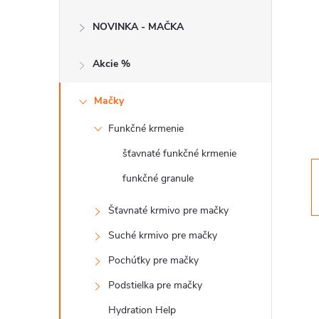
č
NOVINKA - MAČKA
n
Akcie %
ý
p
Mačky
Funkčné krmenie
a
šťavnaté funkčné krmenie
n
funkčné granule
e
Šťavnaté krmivo pre mačky
Suché krmivo pre mačky
l
Pochúťky pre mačky
Podstielka pre mačky
Hydration Help