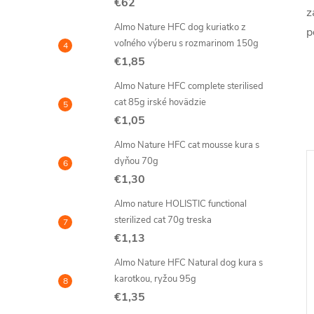
€62
z
Almo Nature HFC dog kuriatko z
p
voľného výberu s rozmarinom 150g
€1,85
Almo Nature HFC complete sterilised
cat 85g irské hovädzie
€1,05
Almo Nature HFC cat mousse kura s
dyňou 70g
Novinka
€1,30
–9 %
–14 %
€4,95
€2,10
Almo nature HOLISTIC functional
sterilized cat 70g treska
€1,13
Almo Nature HFC Natural dog kura s
karotkou, ryžou 95g
€1,35