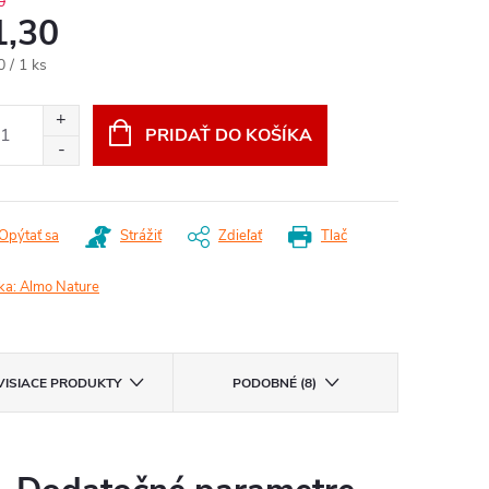
0
1,30
otková
0 / 1 ks
:
PRIDAŤ DO KOŠÍKA
Opýtať sa
Strážiť
Zdieľať
Tlač
ka:
Almo Nature
VISIACE PRODUKTY
PODOBNÉ (8)