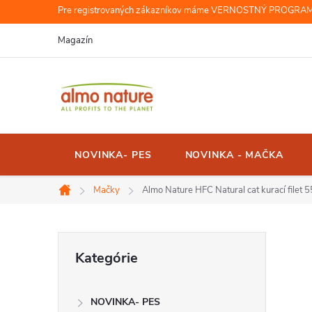
Prejsť
Pre registrovaných zákazníkov máme VERNOSTNÝ PROGRAM, r
na
Magazín
obsah
NOVINKA- PES
NOVINKA - MAČKA
Mačky
Almo Nature HFC Natural cat kurací filet 
Domov
B
Preskočiť
Kategórie
kategórie
o
NOVINKA- PES