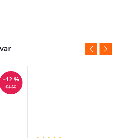
ovar
–12 %
€1,60