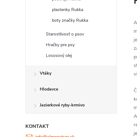
plastenky Rukka
boty značky Rukka
A
m
Starostlivosť o psov
j
Hračky pre psy
z
Lososový olej
p
s
Vtáky
v
Hlodavce
Č
k
Jazierkové ryby-krmivo
m
A
r
KONTAKT
j
info
@
almonature.sk