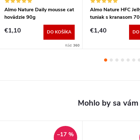
Almo Nature Daily mousse cat
Almo Nature HFC Jell
hovädzie 90g
tuniak s kranasom 7
€1,10
€1,40
DO KOŠÍKA
DO
Kód:
360
–17 %