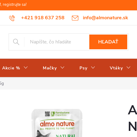
egistrujte sa!
+421 918 637 258
info@almonature.sk
HĽADAŤ
Akcie %
Mačky
Psy
Vtáky
55g
A
N