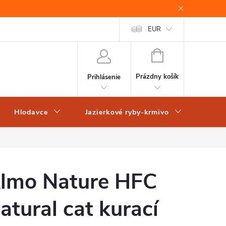
EUR
NÁKUPNÝ
KOŠÍK
Prázdny košík
Prihlásenie
Hlodavce
Jazierkové ryby-krmivo
Obch
lmo Nature HFC
atural cat kurací