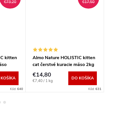
€73,20
€17,50
C kitten
Almo Nature HOLISTIC kitten
Almo Na
mäso
cat čerstvé kuracie mäso 2kg
teľacie
€14,80
€7,20
 KOŠÍKA
DO KOŠÍKA
Jednotková
Jednotkov
€7,40 / 1 kg
€1,20 / 1 
cena:
cena:
Kód:
640
Kód:
631