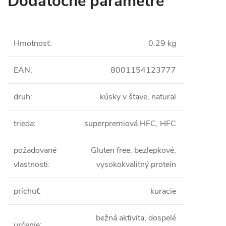
Dodatočné parametre
Hmotnosť
:
0.29 kg
EAN
:
8001154123777
druh
:
kúsky v šťave, natural
trieda
:
superpremiová HFC, HFC
požadované
Gluten free, bezlepkové,
vlastnosti
:
vysokokvalitný proteín
príchuť
:
kuracie
bežná aktivita, dospelé
určenie
: