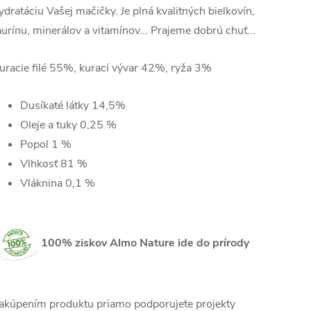
ydratáciu Vašej mačičky. Je plná kvalitných bielkovín,
aurínu, minerálov a vitamínov... Prajeme dobrú chuť...
uracie filé 55%, kurací vývar 42%, ryža 3%
Dusíkaté látky 14,5
%
Oleje a tuky
0,25
%
Popol
1
%
Vlhkosť 81
%
Vláknina
0,1
%
100% ziskov Almo Nature ide do prírody
akúpením produktu priamo podporujete projekty