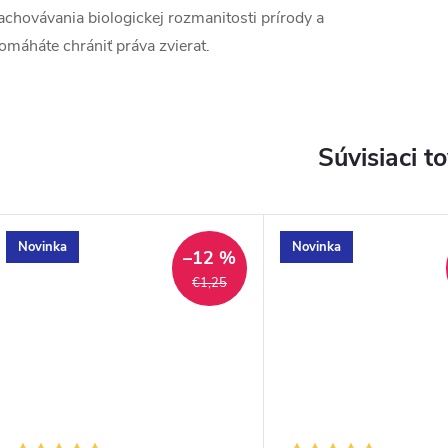
achovávania biologickej rozmanitosti prírody a
omáháte chrániť práva zvierat.
Súvisiaci t
Novinka
Novinka
–12 %
€1,25