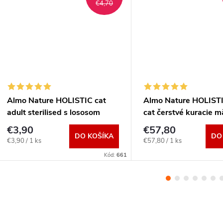
€4,70
Almo Nature HOLISTIC cat
Almo Nature HOLISTI
adult sterilised s lososom
cat čerstvé kuracie 
400g
12kg
€3,90
€57,80
DO KOŠÍKA
DO
Jednotková
Jednotková
€3,90 / 1 ks
€57,80 / 1 ks
cena:
cena:
Kód:
661