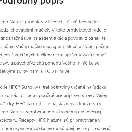
Podrobný popis
lmo Nature produkty v triede HFC sú bestseller
edzi chovateľmi mačiek. V tejto produktovej rade je
ednoznačná kvalita a identifikácia pôvodu zložiek, tá
aručuje Vašej mačke naozaj to najlepšie. Zabezpečuje
ríjem živočíšnych bielkovín pre správnu vyváženosť
travy a psychofyzickú pohodu Vášho miláčika so
šetkými surovinami
HFC
v krmive.
o je
HFC
? Sú to kvalitné potraviny určené na ľudskú
onzumáciu = teraz použité pre prípravu stravy Vašej
ačičky. HFC natural - je najslávnejšia konzerva v
lmo Nature vyrobená podľa tradičnej osvedčenej
eceptúry. Recepty HFC Natural sú pripravované v
emnom vývare a vďaka nemu sú ideálne na prirodzenú