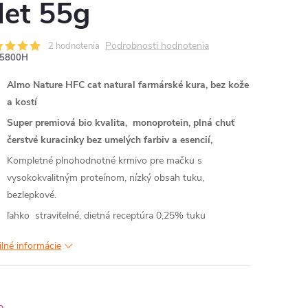
ilet 55g
Podrobnosti hodnotenia
2 hodnotenia
5800H
Almo Nature HFC cat natural farmárské kura, bez kože
a kostí
Super premiová bio kvalita, monoprotein, plná chuť
čerstvé kuracinky bez umelých farbiv a esencií,
Kompletné plnohodnotné krmivo pre mačku s
vysokokvalitným proteínom, nízký obsah tuku,
bezlepkové.
ľahko straviťelné, dietná receptúra 0,25% tuku
ilné informácie