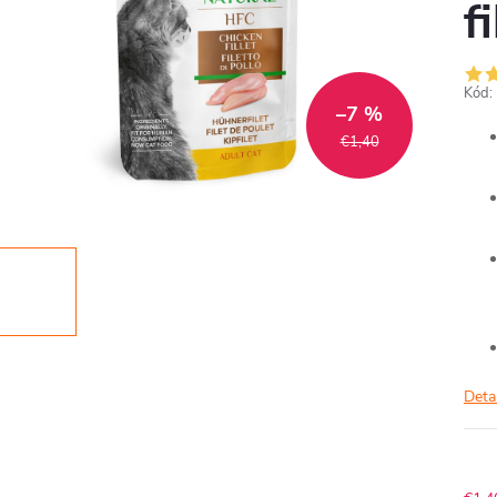
f
Kód:
–7 %
€1,40
Deta