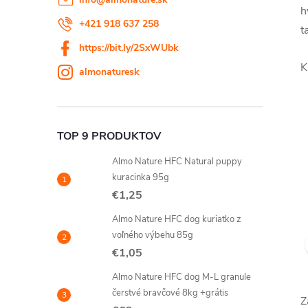
h
+421 918 637 258
t
https://bit.ly/2SxWUbk
K
almonaturesk
TOP 9 PRODUKTOV
Almo Nature HFC Natural puppy
kuracinka 95g
€1,25
Almo Nature HFC dog kuriatko z
voľného výbehu 85g
€1,05
Almo Nature HFC dog M-L granule
čerstvé bravčové 8kg +grátis
Z