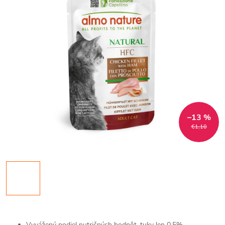
–13 %
€1,10
Vyvážený podiel nutričných hodnôt, tuky len 0,5%