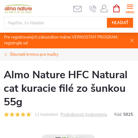
Prejsť
NÁKUPN
KOŠÍK
na
obsah
HĽADAŤ
Pre registrovaných zákazníkov máme VERNOSTNÝ PROGRAM,
registrujte sa!
Šťavnaté krmivo pre mačky
Almo Nature HFC Natural
cat kuracie filé zo šunkou
55g
Podrobnosti hodnotenia
12 hodnotení
Kód:
5825