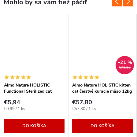
–21 %
€73,20
Almo Nature HOLISTIC
Almo Nature HOLISTIC kitten
Functional Sterilized cat
cat čerstvé kuracie mäso 12kg
kuracie 6x 70g
€5,94
€57,80
Jednotková
Jednotková
€0,99 / 1 ks
€57,80 / 1 ks
cena:
cena:
DO KOŠÍKA
DO KOŠÍKA