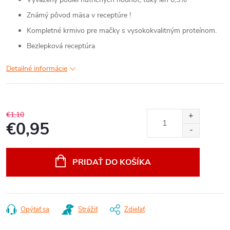
Známý pôvod mäsa v receptúre !
Kompletné krmivo pre mačky s vysokokvalitným proteínom.
Bezlepková receptúra
Detailné informácie
€1,10
€0,95
Jednotková
cena:
PRIDAŤ DO KOŠÍKA
Opýtať sa
Strážiť
Zdieľať