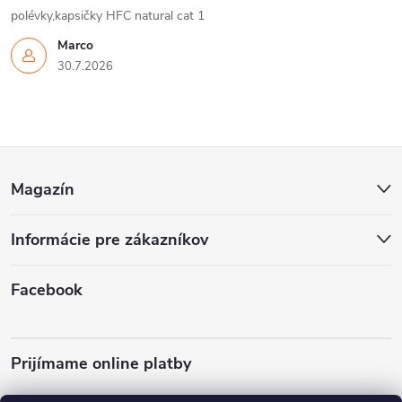
polévky,kapsičky HFC natural cat 1
Marco
30.7.2026
Z
Magazín
á
Informácie pre zákazníkov
p
ä
Facebook
t
Prijímame online platby
i