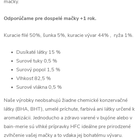
mačky.
Odporúčame pre dospelé mačky +1 rok.
Kuracie filé 50%, šunka 5%, kuracie vývar 44% , ryža 1%.
Dusíkaté látky
15 %
Surové tuky
0,5 %
Surový popol 1,5
%
Vlhkosť
82,5 %
Surové vlákna
0,5 %
Naše výrobky neobsahujú žiadne chemické konzervačné
látky (BHA, BHT), umelé príchute, farbivá ani látky určené k
aromatizácii. Jednoducho a zdravo varené v bujóne alebo v
bain-merie sú vlhké prípravky HFC ideálne pre prirodzené
zvlhčenie vašej mačky a to vďaka jej bohatému vývaru.