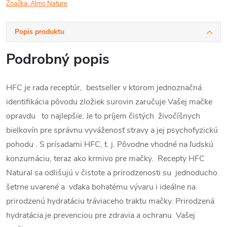
Značka:
Almo Nature
Popis produktu
Podrobný popis
HFC je rada receptúr, bestseller v ktorom jednoznačná
identifikácia pôvodu zložiek surovin zaručuje Vašej mačke
opravdu to najlepšie. Je to príjem čistých živočíšnych
bielkovín pre správnu vyváženosť stravy a jej psychofyzickú
pohodu . S prísadami HFC, t. j. Pôvodne vhodné na ľudskú
konzumáciu, teraz ako krmivo pre mačky. Recepty HFC
Natural sa odlišujú v čistote a prirodzenosti su jednoducho
šetrne uvarené a vďaka bohatému vývaru i ideálne na
prirodzenú hydratáciu tráviaceho traktu mačky. Prirodzená
hydratácia je prevenciou pre zdravia a ochranu Vašej