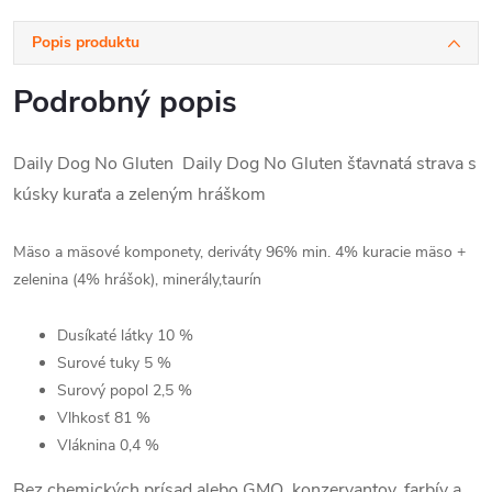
Popis produktu
Podrobný popis
Daily Dog No Gluten Daily Dog No Gluten šťavnatá strava s
kúsky kuraťa a zeleným hráškom
Mäso a mäsové komponety, deriváty 96% min. 4% kuracie mäso +
zelenina (4% hrášok), minerály,taurín
Dusíkaté látky
10
%
Surové tuky
5
%
Surový popol
2,5
%
Vlhkosť
81
%
Vláknina
0,4
%
Bez chemických prísad alebo GMO, konzervantov, farbív a