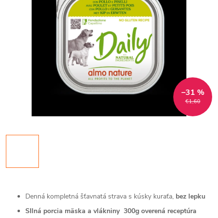
–31 %
€1,60
Denná kompletná šťavnatá strava s kúsky kuraťa,
bez lepku
SIlná porcia mäska a vlákniny 300g overená receptúra