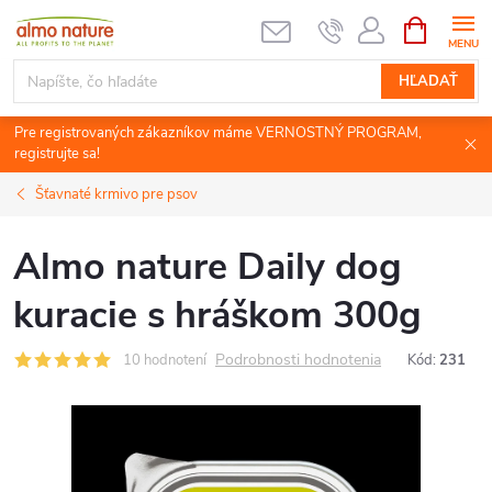
Prejsť
NÁKUPN
KOŠÍK
na
obsah
HĽADAŤ
Pre registrovaných zákazníkov máme VERNOSTNÝ PROGRAM,
registrujte sa!
Šťavnaté krmivo pre psov
Almo nature Daily dog
kuracie s hráškom 300g
Podrobnosti hodnotenia
10 hodnotení
Kód:
231