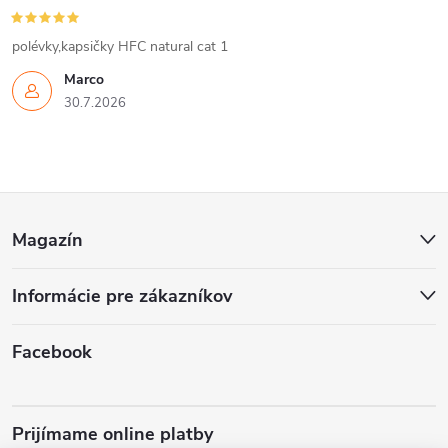
polévky,kapsičky HFC natural cat 1
Marco
30.7.2026
Z
Magazín
á
Informácie pre zákazníkov
p
ä
Facebook
t
Prijímame online platby