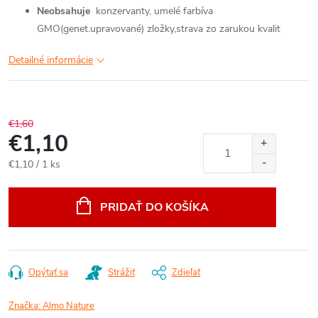
Neobsahuje
konzervanty, umelé farbíva
GMO(genet.upravované) zložky,strava zo zarukou kvalit
Detailné informácie
€1,60
€1,10
Jednotková
€1,10 / 1 ks
cena:
PRIDAŤ DO KOŠÍKA
Opýtať sa
Strážiť
Zdieľať
Značka:
Almo Nature