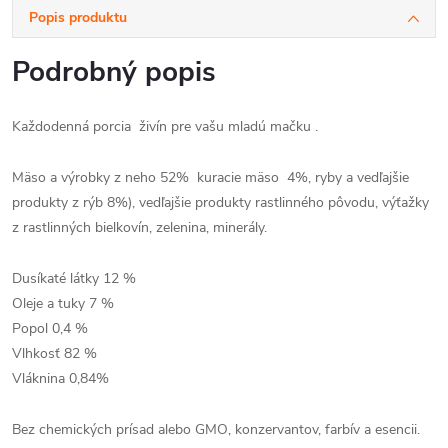
Popis produktu
Podrobný popis
Každodenná porcia živín pre vašu mladú mačku .
Mäso a výrobky z neho 52% kuracie mäso 4%, ryby a vedľajšie
produkty z rýb 8%), vedľajšie produkty rastlinného pôvodu, výťažky
z rastlinných bielkovín, zelenina, minerály.
Dusíkaté látky 12 %
Oleje a tuky 7 %
Popol 0,4 %
Vlhkosť 82 %
Vláknina 0,84%
Bez chemických prísad alebo GMO, konzervantov, farbív a esencii.