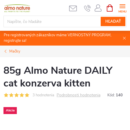
Prejsť
NÁKUPN
KOŠÍK
na
obsah
HĽADAŤ
Pre registrovaných zákazníkov máme VERNOSTNÝ PROGRAM,
registrujte sa!
Mačky
85g Almo Nature DAILY
cat konzerva kitten
Podrobnosti hodnotenia
3 hodnotenia
Kód:
140
Akcia