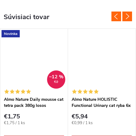
Súvisiaci tovar
Novinka
–12 %
€2
Almo Nature Daily mousse cat
Almo Nature HOLISTIC
tetra pack 380g losos
Functional Urinary cat ryba 6x
70g
€1,75
€5,94
Jednotková
Jednotková
€1,75 / 1 ks
€0,99 / 1 ks
cena:
cena: