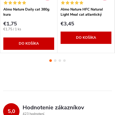
Almo Nature Daily cat 380g
Almo Nature HFC Natural
kura
Light Meal cat atlantický
tuniak MEGA PACK 4x 50g
€1,75
€3,45
Jednotková
€1,75 / 1 ks
cena:
DO KOŠÍKA
DO KOŠÍKA
Hodnotenie zákazníkov
5,0
423 hodnotení