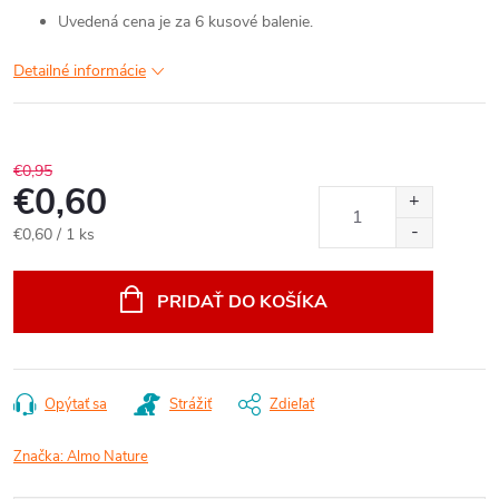
Uvedená cena je za 6 kusové balenie.
Detailné informácie
€0,95
€0,60
Jednotková
€0,60 / 1 ks
cena:
PRIDAŤ DO KOŠÍKA
Opýtať sa
Strážiť
Zdieľať
Značka:
Almo Nature