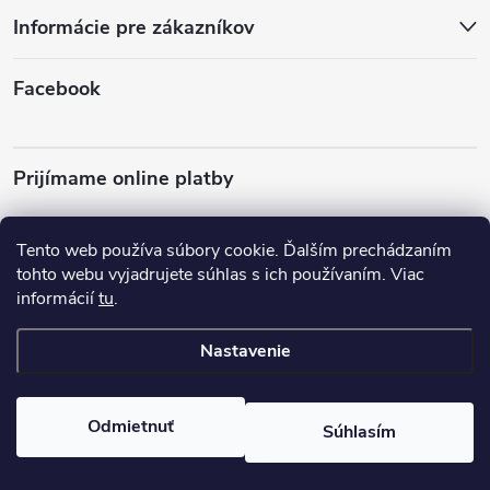
Informácie pre zákazníkov
p
ä
Facebook
t
Prijímame online platby
i
e
Tento web používa súbory cookie. Ďalším prechádzaním
tohto webu vyjadrujete súhlas s ich používaním. Viac
informácií
tu
.
Almo Nature
Plemená psov
Nastavenie
Copyright 2026
almonature.sk
. Všetky práva vyhradené.
Odmietnuť
Súhlasím
Vytvoril Shoptet