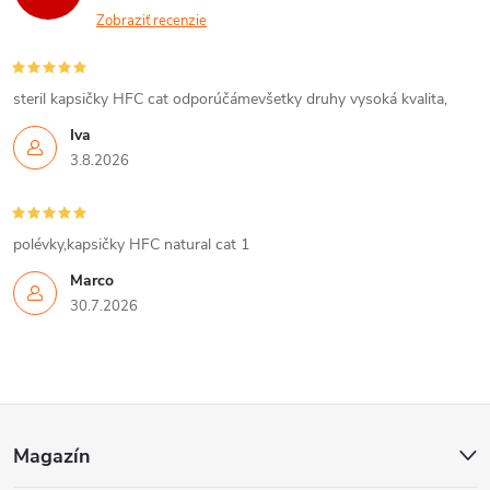
Zobraziť recenzie
steril kapsičky HFC cat odporúčámevšetky druhy vysoká kvalita,
Iva
3.8.2026
polévky,kapsičky HFC natural cat 1
Marco
30.7.2026
Z
Magazín
á