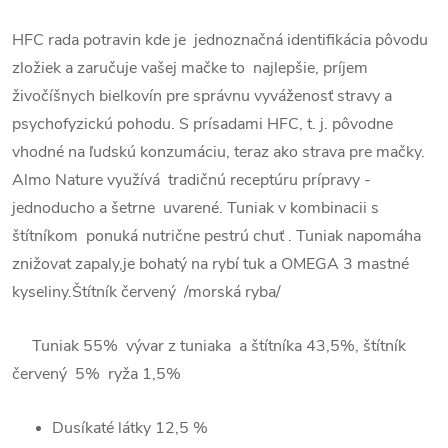
HFC rada potravin kde je jednoznačná identifikácia pôvodu
zložiek a zaručuje vašej mačke to najlepšie, príjem
živočíšnych bielkovín pre správnu vyváženosť stravy a
psychofyzickú pohodu. S prísadami HFC, t. j. pôvodne
vhodné na ľudskú konzumáciu, teraz ako strava pre mačky.
Almo Nature využívá tradičnú receptúru prípravy -
jednoducho a šetrne uvarené. Tuniak v kombinacii s
štítníkom ponuká nutrične pestrú chuť . Tuniak napomáha
znižovat zapaly,je bohatý na rybí tuk a OMEGA 3 mastné
kyseliny.Štítník červený /morská ryba/
Tuniak 55% vývar z tuniaka a štítníka 43,5%, štítník
červený 5% ryža 1,5%
Dusíkaté látky 12,5
%