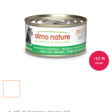
–12 %
€1,60
HFC JELLY konzerva plná ryb v želé