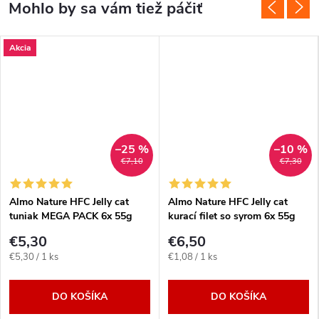
Akcia
–25 %
–10 %
€7,10
€7,30
Almo Nature HFC Jelly cat
Almo Nature HFC Jelly cat
tuniak MEGA PACK 6x 55g
kurací filet so syrom 6x 55g
€5,30
€6,50
Jednotková
Jednotková
€5,30 / 1 ks
€1,08 / 1 ks
cena:
cena:
DO KOŠÍKA
DO KOŠÍKA