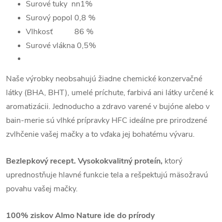
Surové tuky nn1
%
Surový popol 0,8
%
Vlhkosť 86
%
Surové vlákna 0,5%
Naše výrobky neobsahujú žiadne chemické konzervačné
látky (BHA, BHT), umelé príchute, farbivá ani látky určené k
aromatizácii. Jednoducho a zdravo varené v bujóne alebo v
bain-merie sú vlhké prípravky HFC ideálne pre prirodzené
zvlhčenie vašej mačky a to vďaka jej bohatému vývaru.
Bezlepkový recept. Vysokokvalitný proteín,
ktorý
uprednostňuje hlavné funkcie tela a rešpektujú mäsožravú
povahu vašej mačky.
100% ziskov Almo Nature ide do prírody