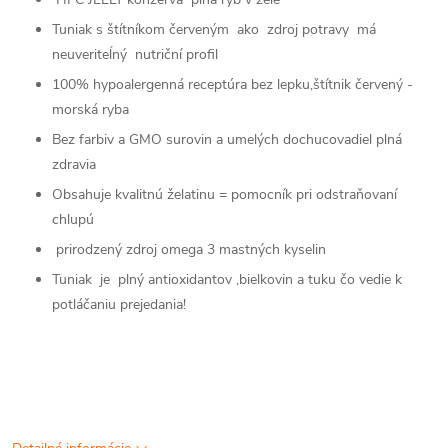
Tuniak s štítníkom červeným ako zdroj potravy má
neuveriteĺný nutriční profil
100% hypoalergenná receptúra bez lepku,štítnik červený -
morská ryba
Bez farbiv a GMO surovin a umelých dochucovadiel plná
zdravia
Obsahuje kvalitnú želatinu = pomocník pri odstraňovaní
chlupú
prirodzený zdroj omega 3 mastných kyselin
Tuniak je plný antioxidantov ,bielkovin a tuku čo vedie k
potláčaniu prejedania!