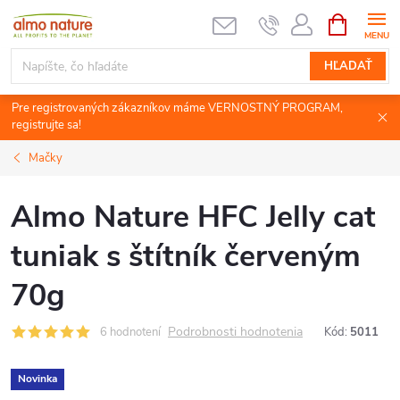
Prejsť
NÁKUPN
KOŠÍK
na
obsah
HĽADAŤ
Pre registrovaných zákazníkov máme VERNOSTNÝ PROGRAM,
registrujte sa!
Mačky
Almo Nature HFC Jelly cat
tuniak s štítník červeným
70g
Podrobnosti hodnotenia
6 hodnotení
Kód:
5011
Novinka