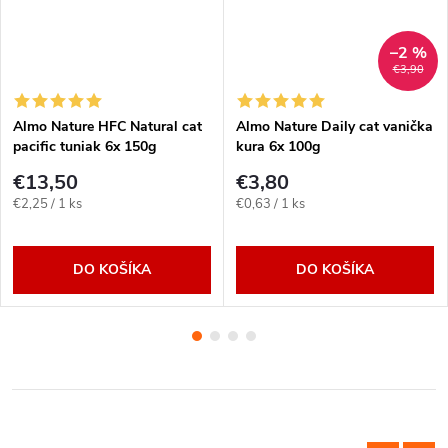
–2 %
€3,90
Almo Nature HFC Natural cat
Almo Nature Daily cat vanička
pacific tuniak 6x 150g
kura 6x 100g
€13,50
€3,80
Jednotková
Jednotková
€2,25 / 1 ks
€0,63 / 1 ks
cena:
cena:
DO KOŠÍKA
DO KOŠÍKA