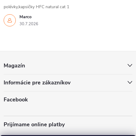
polévky,kapsičky HFC natural cat 1
Marco
30.7.2026
Z
Magazín
á
Informácie pre zákazníkov
p
ä
Facebook
t
Prijímame online platby
i