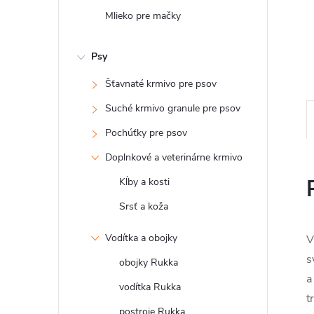
Mlieko pre mačky
Psy
Šťavnaté krmivo pre psov
Suché krmivo granule pre psov
Pochúťky pre psov
Doplnkové a veterinárne krmivo
Kĺby a kosti
Srsť a koža
Vodítka a obojky
V
s
obojky Rukka
a
vodítka Rukka
t
postroje Rukka