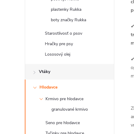
c
plastenky Rukka
p
boty značky Rukka
Starostlivosť o psov
t
m
Hračky pre psy
Lososový olej
o
Vtáky
m
Hlodavce
Krmivo pre hlodavce
Z
granulované krmivo
a
Seno pre hlodavce
v
Tyčinky pre hlodavce