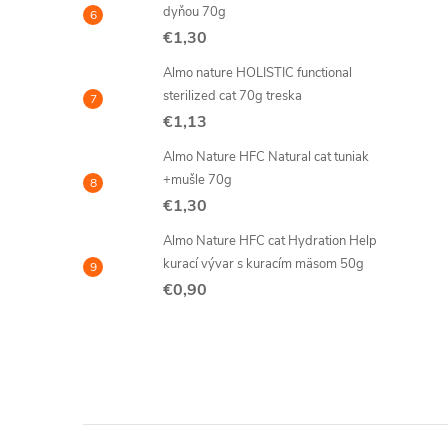
dyňou 70g
€1,30
Almo nature HOLISTIC functional
sterilized cat 70g treska
€1,13
Almo Nature HFC Natural cat tuniak
+mušle 70g
€1,30
Almo Nature HFC cat Hydration Help
kurací vývar s kuracím mäsom 50g
€0,90