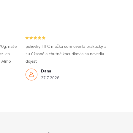
70g, naše
polievky HFC mačka som overila prakticky a
az len
su úžasné a chutné kocurikovia sa nevedia
m Almo
dojesť
Dana
27.7.2026