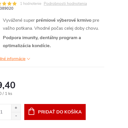
Podrobnosti hodnotenia
1 hodnotenie
389020
Vyvážené super
prémiové výberové krmivo
pre
vašho potkana. Vhodné počas celej doby chovu.
Podpora imunity, dentálny program a
optimalizácia kondície.
ilné informácie
9,40
otková
0 / 1 ks
:
PRIDAŤ DO KOŠÍKA