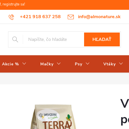
egistrujte sa!
+421 918 637 258
info@almonature.sk
HĽADAŤ
Akcie %
Mačky
Psy
Vtáky
V
p