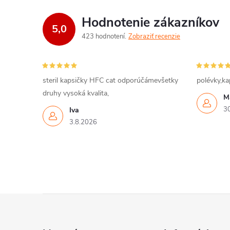
Hodnotenie zákazníkov
5,0
423 hodnotení
Zobraziť recenzie
steril kapsičky HFC cat odporúčámevšetky
polévky,ka
druhy vysoká kvalita,
M
3
Iva
3.8.2026
Z