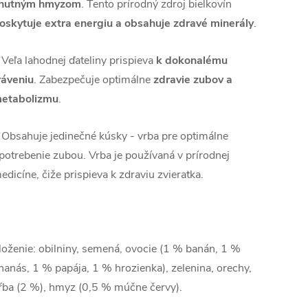
hutným hmyzom
. Tento prírodný zdroj bielkovín
oskytuje extra energiu a obsahuje zdravé minerály
.
✔
Veľa lahodnej ďateliny prispieva
k dokonalému
ráveniu
. Zabezpečuje optimálne
zdravie zubov a
etabolizmu
.
✔
Obsahuje jedinečné kúsky - vrba pre optimálne
potrebenie zubou. Vrba je používaná v prírodnej
edicíne, čiže prispieva k zdraviu zvieratka.
loženie: obilniny, semená, ovocie (1 % banán, 1 %
nanás, 1 % papája, 1 % hrozienka), zelenina, orechy,
ŕba (2 %), hmyz (0,5 % múčne červy).