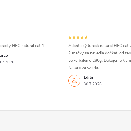
psičky HFC natural cat 1
Atlantický tuniak natural HFC cat 
2 mačky sa nevedia dočkať, od ter
arco
velké balenie 280g, Ďakujeme Vá
0.7.2026
Nature za vzorku
Edita
30.7.2026