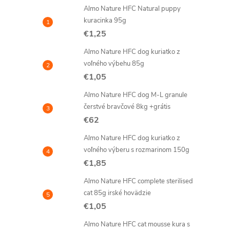
Almo Nature HFC Natural puppy
kuracinka 95g
€1,25
Almo Nature HFC dog kuriatko z
voľného výbehu 85g
€1,05
Almo Nature HFC dog M-L granule
čerstvé bravčové 8kg +grátis
€62
Almo Nature HFC dog kuriatko z
voľného výberu s rozmarinom 150g
€1,85
Almo Nature HFC complete sterilised
cat 85g irské hovädzie
€1,05
Almo Nature HFC cat mousse kura s