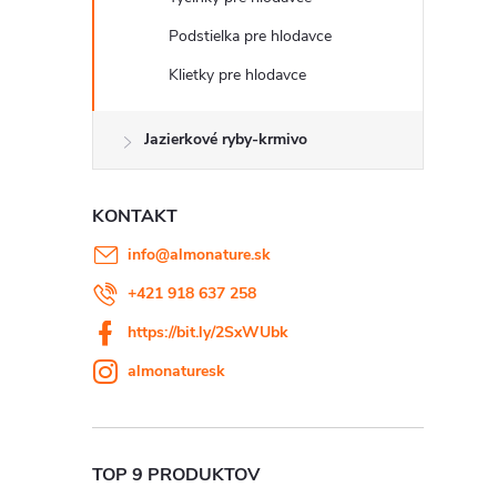
Podstielka pre hlodavce
Klietky pre hlodavce
Jazierkové ryby-krmivo
KONTAKT
info
@
almonature.sk
+421 918 637 258
https://bit.ly/2SxWUbk
almonaturesk
TOP 9 PRODUKTOV