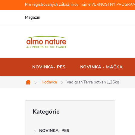
Prejsť
Pre registrovaných zákazníkov máme VERNOSTNÝ PROGRAM, r
na
Magazín
obsah
NOVINKA- PES
NOVINKA - MAČKA
Hlodavce
Vadigran Terra potkan 1,25kg
Domov
B
Preskočiť
Kategórie
kategórie
o
NOVINKA- PES