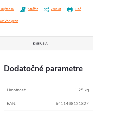
Opýtať sa
Strážiť
Zdieľať
Tlač
ka:
Vadigran
DISKUSIA
Dodatočné parametre
Hmotnosť
:
1.25 kg
EAN
:
5411468121827