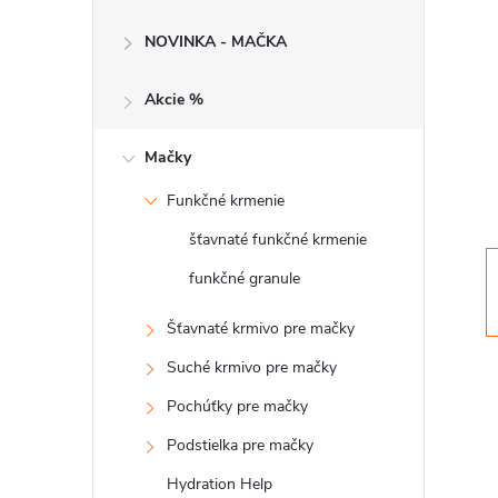
č
NOVINKA - MAČKA
n
Akcie %
ý
p
Mačky
Funkčné krmenie
a
šťavnaté funkčné krmenie
n
funkčné granule
e
Šťavnaté krmivo pre mačky
Suché krmivo pre mačky
l
Pochúťky pre mačky
Podstielka pre mačky
Hydration Help