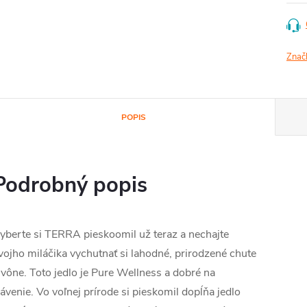
Znač
POPIS
Podrobný popis
yberte si TERRA pieskoomil už teraz a nechajte
vojho miláčika vychutnať si lahodné, prirodzené chute
 vône. Toto jedlo je Pure Wellness a dobré na
rávenie.
Vo voľnej prírode si pieskomil dopĺňa jedlo