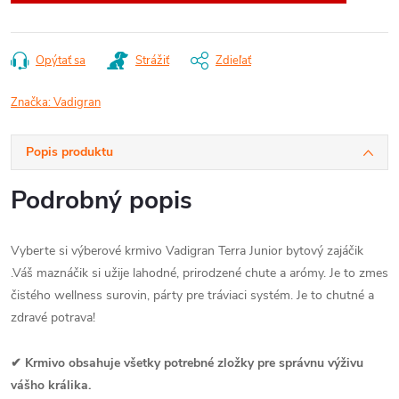
Opýtať sa
Strážiť
Zdieľať
Značka:
Vadigran
Popis produktu
Podrobný popis
Vyberte si výberové krmivo Vadigran Terra Junior bytový zajáčik
.Váš maznáčik si užije lahodné, prirodzené chute a arómy. Je to zmes
čistého wellness surovin, párty pre tráviaci systém. Je to chutné a
zdravé potrava!
✔ Krmivo obsahuje všetky potrebné zložky pre správnu výživu
vášho králika.