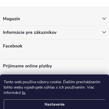
Z
Magazín
á
Informácie pre zákazníkov
p
ä
Facebook
t
Prijímame online platby
i
e
Tento web používa súbory cookie. Ďalším prechádzaním
tohto webu vyjadrujete súhlas s ich používaním. Viac
informácií
tu
.
Almo Nature
Plemená psov
Nastavenie