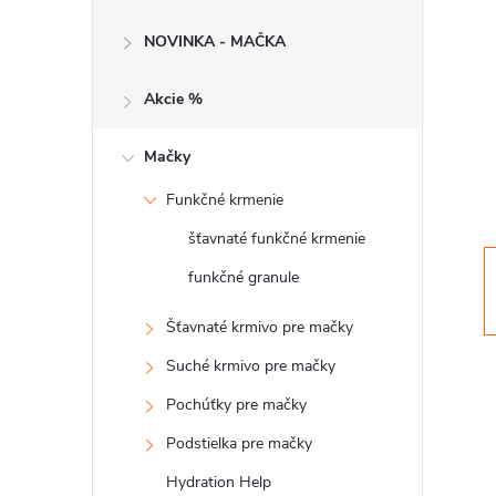
č
NOVINKA - MAČKA
n
Akcie %
ý
p
Mačky
Funkčné krmenie
a
šťavnaté funkčné krmenie
n
funkčné granule
e
Šťavnaté krmivo pre mačky
Suché krmivo pre mačky
l
Pochúťky pre mačky
Podstielka pre mačky
Hydration Help