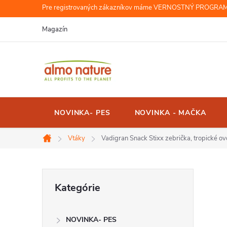
Prejsť
Pre registrovaných zákazníkov máme VERNOSTNÝ PROGRAM, r
na
Magazín
obsah
NOVINKA- PES
NOVINKA - MAČKA
Vtáky
Vadigran Snack Stixx zebrička, tropické o
Domov
B
Preskočiť
Kategórie
kategórie
o
NOVINKA- PES