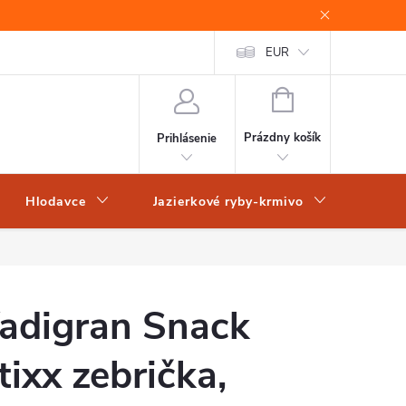
EUR
NÁKUPNÝ
KOŠÍK
Prázdny košík
Prihlásenie
Hlodavce
Jazierkové ryby-krmivo
Obch
adigran Snack
tixx zebrička,