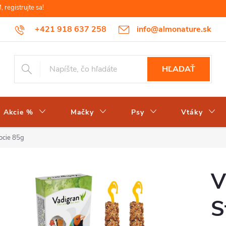
egistrujte sa!
+421 918 637 258
info@almonature.sk
HĽADAŤ
Akcie %
Mačky
Psy
Vtáky
vocie 85g
V
S