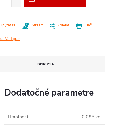
Opýtať sa
Strážiť
Zdieľať
Tlač
ka:
Vadigran
DISKUSIA
Dodatočné parametre
nú pochúťku pre vášho miláčika.

Hmotnosť
:
0.085 kg