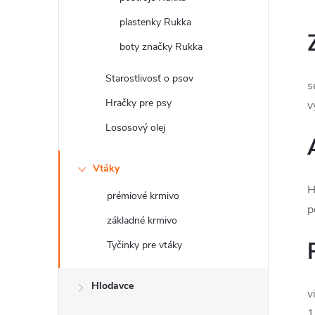
plastenky Rukka
boty značky Rukka
Starostlivosť o psov
s
Hračky pre psy
v
Lososový olej
Vtáky
H
prémiové krmivo
p
základné krmivo
Tyčinky pre vtáky
Hlodavce
vi
1