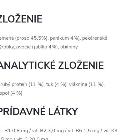
ZLOŽENIE
emená (proso 45,5%), panikum 4%), pekárenské
ýrobky, ovocie (jablko 4%), obilniny
ANALYTICKÉ ZLOŽENIE
rubý proteín (11 %), tuk (4 %), vláknina (11 %),
opol (4 %)
PRÍDAVNÉ LÁTKY
t.
B1 0,8 mg / vit.
B2 3,0 mg / vit.
B6 1,5 mg / vit.
K3
,5 mg / vit.
C 20,0 mg