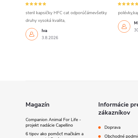
steril kapsičky HFC cat odporúčámevšetky
polévky,ka
druhy vysoká kvalita,
M
3
Iva
3.8.2026
Z
á
Magazín
Informácie pr
zákazníkov
p
Companion Animal For Life -
projekt nadácie Capellino
Doprava
ä
6 tipov ako pomôcť mačkám a
Obchodné podmi