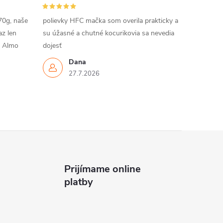
70g, naše
polievky HFC mačka som overila prakticky a
az len
su úžasné a chutné kocurikovia sa nevedia
m Almo
dojesť
Dana
27.7.2026
Prijímame online
platby