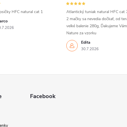
psičky HFC natural cat 1
Atlantický tuniak natural HFC cat 
2 mačky sa nevedia dočkať, od ter
arco
velké balenie 280g, Ďakujeme Vá
0.7.2026
Nature za vzorku
Edita
30.7.2026
e
Facebook
enky