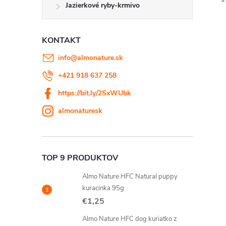
Jazierkové ryby-krmivo
KONTAKT
info
@
almonature.sk
+421 918 637 258
https://bit.ly/2SxWUbk
almonaturesk
TOP 9 PRODUKTOV
Almo Nature HFC Natural puppy
kuracinka 95g
€1,25
Almo Nature HFC dog kuriatko z