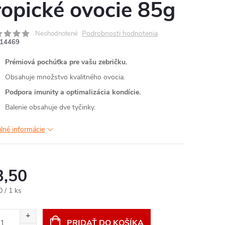
ropické ovocie 85g
Podrobnosti hodnotenia
Neohodnotené
14469
Prémiová pochúťka pre vašu zebričku.
Obsahuje množstvo kvalitného ovocia.
Podpora imunity a optimalizácia kondície.
Balenie obsahuje dve tyčinky.
ilné informácie
3,50
otková
0 / 1 ks
:
PRIDAŤ DO KOŠÍKA