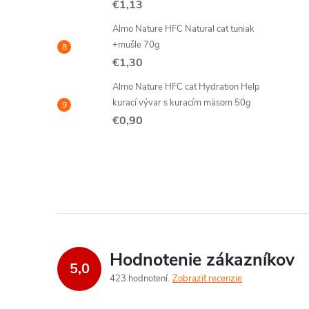
€1,13
Almo Nature HFC Natural cat tuniak
+mušle 70g
€1,30
Almo Nature HFC cat Hydration Help
kurací vývar s kuracím mäsom 50g
€0,90
Hodnotenie zákazníkov
5,0
423 hodnotení
Zobraziť recenzie