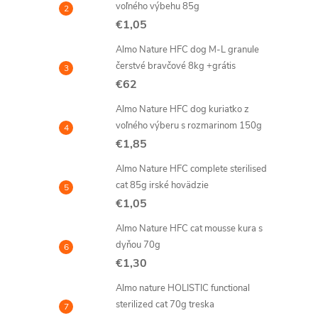
voľného výbehu 85g
€1,05
Almo Nature HFC dog M-L granule
čerstvé bravčové 8kg +grátis
€62
Almo Nature HFC dog kuriatko z
voľného výberu s rozmarinom 150g
€1,85
Almo Nature HFC complete sterilised
cat 85g irské hovädzie
€1,05
Almo Nature HFC cat mousse kura s
dyňou 70g
€1,30
Almo nature HOLISTIC functional
sterilized cat 70g treska