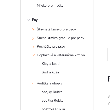
Mlieko pre mačky
Psy
Šťavnaté krmivo pre psov
Suché krmivo granule pre psov
Pochúťky pre psov
Doplnkové a veterinárne krmivo
Kĺby a kosti
Srsť a koža
Vodítka a obojky
obojky Rukka
✔
vodítka Rukka
✔
postroje Rukka