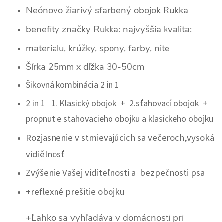
Neónovo žiarivý sfarbený obojok Rukka
benefity značky Rukka: najvyššia kvalita:
materialu, krúžky, spony, farby, nite
Šírka 25mm x dľžka 30-50cm
Šikovná kombinácia 2 in 1
2 in 1 1. Klasický obojok + 2.sťahovací obojok +
propnutie stahovacieho obojku a klasickeho obojku
Rozjasnenie v stmievajúcich sa večeroch,vysoká
vidiělnosť
Zvýšenie Vašej viditeľnosti a bezpečnosti psa
+reflexné prešitie obojku
+Ľahko sa vyhľadáva v domácnosti pri