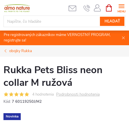
Prejsť
NÁKUPN
KOŠÍK
na
obsah
HĽADAŤ
Pre registrovaných zákazníkov máme VERNOSTNÝ PROGRAM,
registrujte sa!
obojky Rukka
Rukka Pets Bliss neon
collar M ružová
Podrobnosti hodnotenia
4 hodnotenia
Kód:
7 60119250J/M2
Novinka