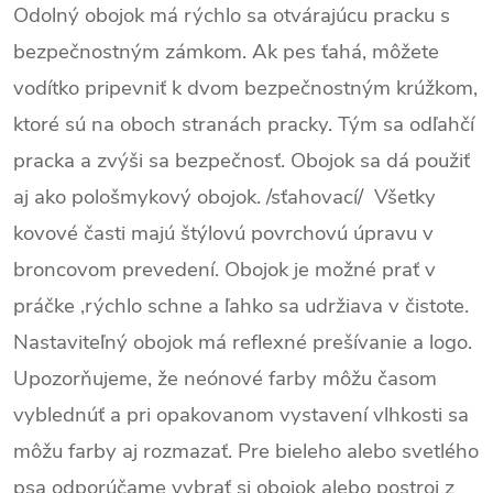
Odolný obojok má rýchlo sa otvárajúcu pracku s
bezpečnostným zámkom. Ak pes ťahá, môžete
vodítko pripevniť k dvom bezpečnostným krúžkom,
ktoré sú na oboch stranách pracky. Tým sa odľahčí
pracka a zvýši sa bezpečnosť. Obojok sa dá použiť
aj ako pološmykový obojok. /sťahovací/ Všetky
kovové časti majú štýlovú povrchovú úpravu v
broncovom prevedení. Obojok je možné prať v
práčke ,rýchlo schne a ľahko sa udržiava v čistote.
Nastaviteľný obojok má reflexné prešívanie a logo.
Upozorňujeme, že neónové farby môžu časom
vyblednúť a pri opakovanom vystavení vlhkosti sa
môžu farby aj rozmazať. Pre bieleho alebo svetlého
psa odporúčame vybrať si obojok alebo postroj z