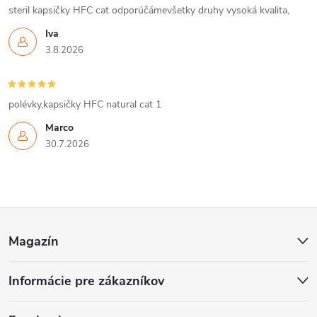
steril kapsičky HFC cat odporúčámevšetky druhy vysoká kvalita,
Iva
3.8.2026
polévky,kapsičky HFC natural cat 1
Marco
30.7.2026
Z
Magazín
á
Informácie pre zákazníkov
p