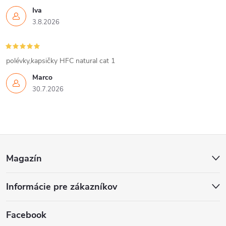
Iva
3.8.2026
polévky,kapsičky HFC natural cat 1
Marco
30.7.2026
Z
Magazín
á
Informácie pre zákazníkov
p
ä
Facebook