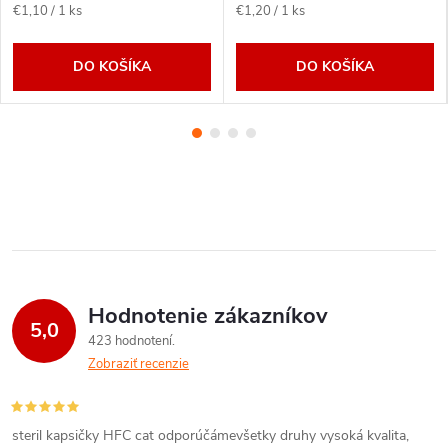
Jednotková
Jednotková
€1,10 / 1 ks
€1,20 / 1 ks
cena:
cena:
DO KOŠÍKA
DO KOŠÍKA
Hodnotenie zákazníkov
5,0
423 hodnotení
Zobraziť recenzie
steril kapsičky HFC cat odporúčámevšetky druhy vysoká kvalita,