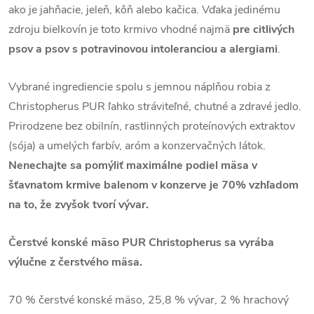
ako je jahňacie, jeleň, kôň alebo kačica. Vďaka jedinému
zdroju bielkovín je toto krmivo vhodné najmä
pre citlivých
psov a psov s potravinovou intoleranciou a alergiami
.
Vybrané ingrediencie spolu s jemnou náplňou robia z
Christopherus PUR ľahko stráviteľné, chutné a zdravé jedlo.
Prirodzene bez obilnín, rastlinných proteínových extraktov
(sója) a umelých farbív, aróm a konzervačných látok.
Nenechajte sa pomýliť maximálne podiel mäsa v
šťavnatom krmive balenom v konzerve je 70% vzhľadom
na to, že zvyšok tvorí vývar.
Čerstvé konské mäso PUR Christopherus sa vyrába
výlučne z čerstvého mäsa.
70 % čerstvé konské mäso, 25,8 % vývar, 2 % hrachový