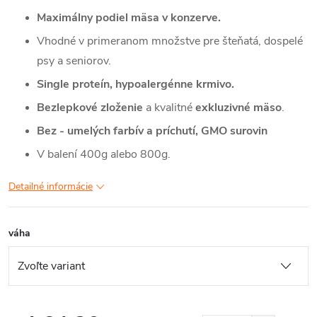
Maximálny podiel mäsa v konzerve.
Vhodné v primeranom množstve pre šteňatá, dospelé
psy a seniorov.
Single proteín, hypoalergénne krmivo.
Bezlepkové zloženie
a kvalitné
exkluzivné mäso
.
Bez -
umelých farbív a príchutí, GMO surovin
V balení 400g alebo 800g.
Detailné informácie
váha