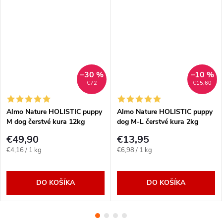
–30 %
–10 %
€72
€15,60
Almo Nature HOLISTIC puppy
Almo Nature HOLISTIC puppy
M dog čerstvé kura 12kg
dog M-L čerstvé kura 2kg
€49,90
€13,95
Jednotková
Jednotková
€4,16 / 1 kg
€6,98 / 1 kg
cena:
cena:
DO KOŠÍKA
DO KOŠÍKA