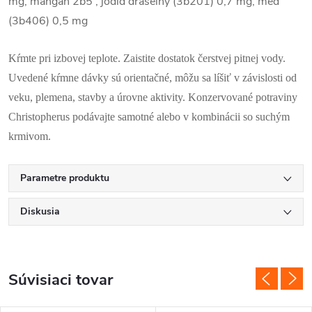
mg, mangán 2b5 , jodid draselný (3b201) 0,7 mg, meď
(3b406) 0,5 mg
Kŕmte pri izbovej teplote. Zaistite dostatok čerstvej pitnej vody.
Uvedené kŕmne dávky sú orientačné, môžu sa líšiť v závislosti od
veku, plemena, stavby a úrovne aktivity. Konzervované potraviny
Christopherus podávajte samotné alebo v kombinácii so suchým
krmivom.
Parametre produktu
Diskusia
Súvisiaci tovar