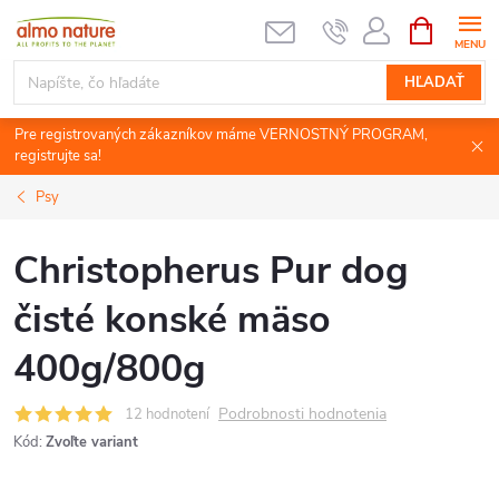
Prejsť
NÁKUPN
KOŠÍK
na
obsah
HĽADAŤ
Pre registrovaných zákazníkov máme VERNOSTNÝ PROGRAM,
registrujte sa!
Psy
Christopherus Pur dog
čisté konské mäso
400g/800g
Podrobnosti hodnotenia
12 hodnotení
Kód:
Zvoľte variant