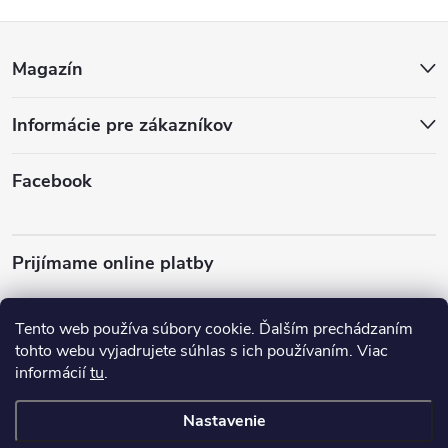
Z
Magazín
á
Informácie pre zákazníkov
p
ä
Facebook
t
Prijímame online platby
i
e
Tento web používa súbory cookie. Ďalším prechádzaním
tohto webu vyjadrujete súhlas s ich používaním. Viac
informácií
tu
.
Almo Nature
Plemená psov
Nastavenie