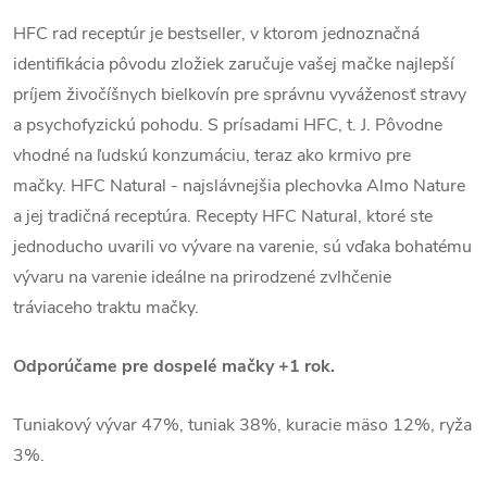
HFC rad receptúr je bestseller, v ktorom jednoznačná
identifikácia pôvodu zložiek zaručuje vašej mačke najlepší
príjem živočíšnych bielkovín pre správnu vyváženosť stravy
a psychofyzickú pohodu. S prísadami HFC, t. J. Pôvodne
vhodné na ľudskú konzumáciu, teraz ako krmivo pre
mačky. HFC Natural - najslávnejšia plechovka Almo Nature
a jej tradičná receptúra. Recepty HFC Natural, ktoré ste
jednoducho uvarili vo vývare na varenie, sú vďaka bohatému
vývaru na varenie ideálne na prirodzené zvlhčenie
tráviaceho traktu mačky.
Odporúčame pre dospelé mačky +1 rok.
Tuniakový vývar 47%, tuniak 38%, kuracie mäso 12%, ryža
3%.