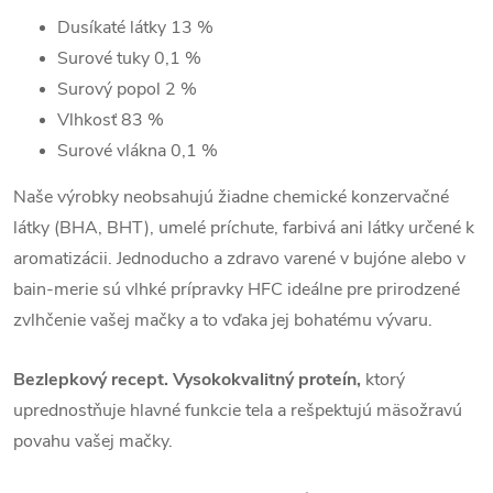
Dusíkaté látky
13 %
Surové tuky
0,1 %
Surový popol
2 %
Vlhkosť
83 %
Surové vlákna
0,1 %
Naše výrobky neobsahujú žiadne chemické konzervačné
látky (BHA, BHT), umelé príchute, farbivá ani látky určené k
aromatizácii. Jednoducho a zdravo varené v bujóne alebo v
bain-merie sú vlhké prípravky HFC ideálne pre prirodzené
zvlhčenie vašej mačky a to vďaka jej bohatému vývaru.
Bezlepkový recept.
Vysokokvalitný proteín,
ktorý
uprednostňuje hlavné funkcie tela a rešpektujú mäsožravú
povahu vašej mačky.