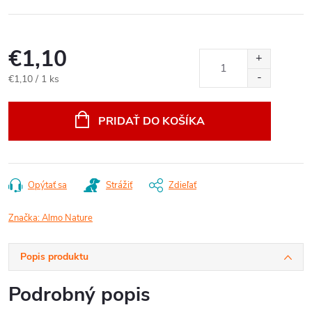
€1,10
Jednotková
€1,10 / 1 ks
cena:
PRIDAŤ DO KOŠÍKA
Opýtať sa
Strážiť
Zdieľať
Značka:
Almo Nature
Popis produktu
Podrobný popis