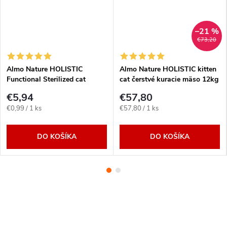
–21 %
€73,20
Almo Nature HOLISTIC
Almo Nature HOLISTIC kitten
Functional Sterilized cat
cat čerstvé kuracie mäso 12kg
kuracie 6x 70g
€5,94
€57,80
Jednotková
Jednotková
€0,99 / 1 ks
€57,80 / 1 ks
cena:
cena:
DO KOŠÍKA
DO KOŠÍKA