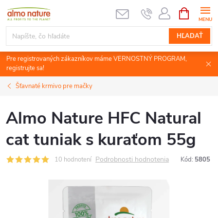
Prejsť
NÁKUPN
KOŠÍK
na
obsah
HĽADAŤ
Pre registrovaných zákazníkov máme VERNOSTNÝ PROGRAM,
registrujte sa!
Šťavnaté krmivo pre mačky
Almo Nature HFC Natural
cat tuniak s kuraťom 55g
Podrobnosti hodnotenia
10 hodnotení
Kód:
5805