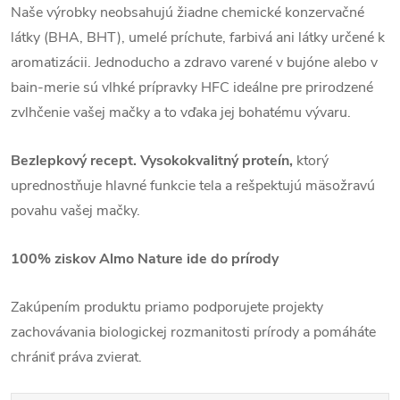
Naše výrobky neobsahujú žiadne chemické konzervačné
látky (BHA, BHT), umelé príchute, farbivá ani látky určené k
aromatizácii. Jednoducho a zdravo varené v bujóne alebo v
bain-merie sú vlhké prípravky HFC ideálne pre prirodzené
zvlhčenie vašej mačky a to vďaka jej bohatému vývaru.
Bezlepkový recept.
Vysokokvalitný proteín,
ktorý
uprednostňuje hlavné funkcie tela a rešpektujú mäsožravú
povahu vašej mačky.
100% ziskov Almo Nature ide do prírody
Zakúpením produktu priamo podporujete projekty
zachovávania biologickej rozmanitosti prírody a pomáháte
chrániť práva zvierat.