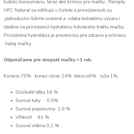
ľudskú konzumáciu, teraz ako krmivo pre mačky. Recepty
HFC Natural sa odlišujú v čistote a prirodzenosti su
jednoducho šetrne uvarené a vďaka bohatému vývaru i
ideálne na prirodzenú hydratáciu tráviaceho traktu mačky.
Prirodzená hydratácia je prevenciou pre zdravia a ochranu
Vašej mačky.
Odporúčame pre dospelé mačky +1 rok.
Kuracie 70% kuraci vývar 24% tekvica5% ryža 1%.
Dusíkaté látky
16 %
Surové tuky
0,5%
Surová popolovina 1,0
%
Vlhkosť
81 %
Surové vlákna
0,1 %