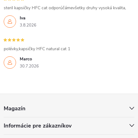
steril kapsičky HFC cat odporúčámevšetky druhy vysoká kvalita,
Iva
3.8.2026
polévky,kapsičky HFC natural cat 1
Marco
30.7.2026
Z
Magazín
á
Informácie pre zákazníkov
p