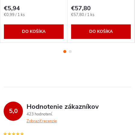
kuracie 6x 70g
€5,94
€57,80
Jednotková
Jednotková
€0,99 / 1 ks
€57,80 / 1 ks
cena:
cena:
DO KOŠÍKA
DO KOŠÍKA
Hodnotenie zákazníkov
5,0
423 hodnotení
Zobraziť recenzie