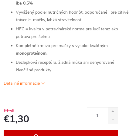
iba 0,5%
Vyvážený podiel nutričných hodnôt, odporučané i pre citlivé
trávenie mačky, lahká straviteľnosť
HFC = kvalita v potravinárské norme pre ludí teraz ako
potrava pre šelmu
Kompletné krmivo pre mačky s vysoko kvalitným
monoproteínom.
Bezlepková receptúra, žiadná múka ani dehydrované
živočišné produkty
Detailné informácie
€1,50
€1,30
Jednotková
cena: