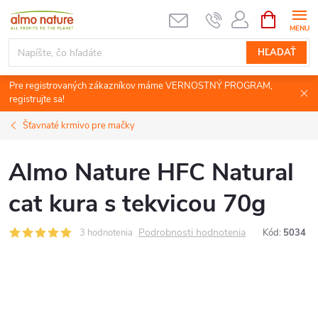
Prejsť
NÁKUPN
KOŠÍK
na
obsah
HĽADAŤ
Pre registrovaných zákazníkov máme VERNOSTNÝ PROGRAM,
registrujte sa!
Šťavnaté krmivo pre mačky
Almo Nature HFC Natural
cat kura s tekvicou 70g
Podrobnosti hodnotenia
3 hodnotenia
Kód:
5034