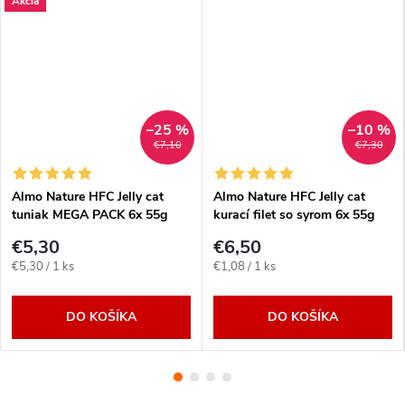
Akcia
–25 %
–10 %
€7,10
€7,30
Almo Nature HFC Jelly cat
Almo Nature HFC Jelly cat
tuniak MEGA PACK 6x 55g
kurací filet so syrom 6x 55g
€5,30
€6,50
Jednotková
Jednotková
€5,30 / 1 ks
€1,08 / 1 ks
cena:
cena:
DO KOŠÍKA
DO KOŠÍKA