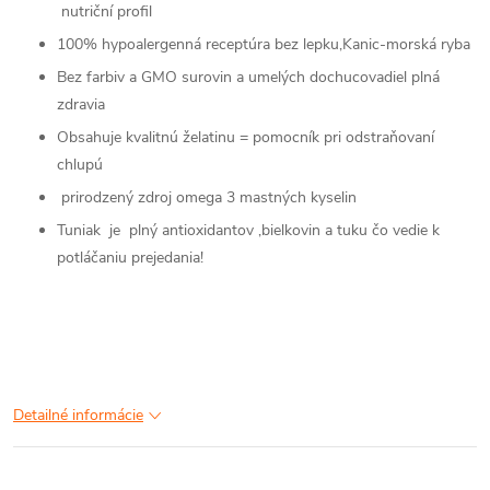
nutriční profil
100% hypoalergenná receptúra bez lepku,Kanic-morská ryba
Bez farbiv a GMO surovin a umelých dochucovadiel plná
zdravia
Obsahuje kvalitnú želatinu = pomocník pri odstraňovaní
chlupú
prirodzený zdroj omega 3 mastných kyselin
Tuniak je plný antioxidantov ,bielkovin a tuku čo vedie k
potláčaniu prejedania!
Detailné informácie