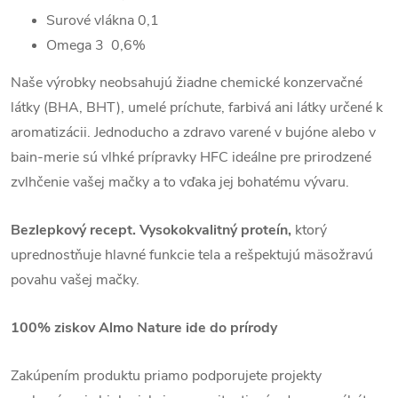
Surové vlákna 0,
1
Omega 3 0,6%
Naše výrobky neobsahujú žiadne chemické konzervačné
látky (BHA, BHT), umelé príchute, farbivá ani látky určené k
aromatizácii. Jednoducho a zdravo varené v bujóne alebo v
bain-merie sú vlhké prípravky HFC ideálne pre prirodzené
zvlhčenie vašej mačky a to vďaka jej bohatému vývaru.
Bezlepkový recept. Vysokokvalitný proteín,
ktorý
uprednostňuje hlavné funkcie tela a rešpektujú mäsožravú
povahu vašej mačky.
100% ziskov Almo Nature ide do prírody
Zakúpením produktu priamo podporujete projekty