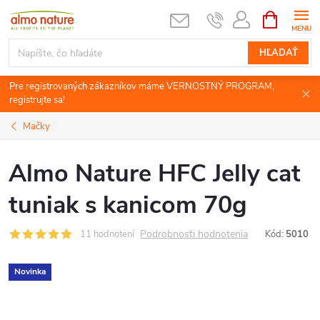
Prejsť
NÁKUPN
KOŠÍK
na
obsah
HĽADAŤ
Pre registrovaných zákazníkov máme VERNOSTNÝ PROGRAM,
registrujte sa!
Mačky
Almo Nature HFC Jelly cat
tuniak s kanicom 70g
Podrobnosti hodnotenia
11 hodnotení
Kód:
5010
Novinka