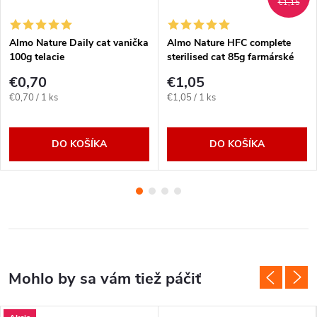
€1,15
Almo Nature Daily cat vanička
Almo Nature HFC complete
100g telacie
sterilised cat 85g farmárské
kura
€0,70
€1,05
Jednotková
Jednotková
€0,70 / 1 ks
€1,05 / 1 ks
cena:
cena:
DO KOŠÍKA
DO KOŠÍKA