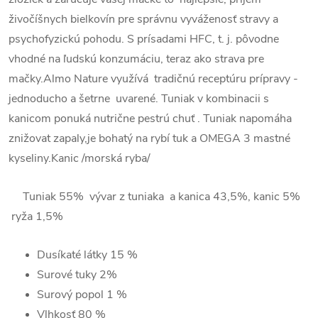
živočíšnych bielkovín pre správnu vyváženosť stravy a
psychofyzickú pohodu. S prísadami HFC, t. j. pôvodne
vhodné na ľudskú konzumáciu, teraz ako strava pre
mačky.Almo Nature využívá tradičnú receptúru prípravy -
jednoducho a šetrne uvarené. Tuniak v kombinacii s
kanicom ponuká nutrične pestrú chuť . Tuniak napomáha
znižovat zapaly,je bohatý na rybí tuk a OMEGA 3 mastné
kyseliny.Kanic /morská ryba/
Tuniak 55% vývar z tuniaka a kanica 43,5%, kanic 5%
ryža 1,5%
Dusíkaté látky 15
%
Surové tuky 2
%
Surový popol 1
%
Vlhkosť 80
%