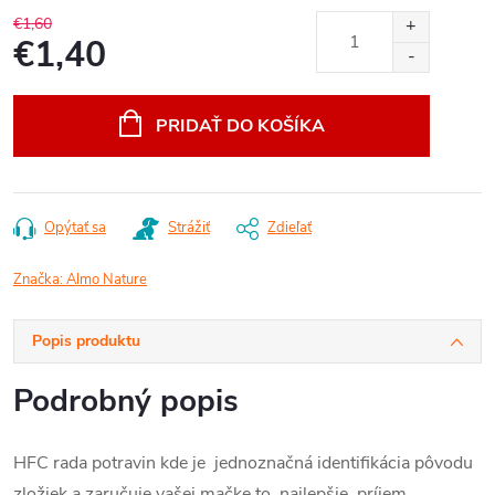
€1,60
€1,40
Jednotková
cena:
PRIDAŤ DO KOŠÍKA
Opýtať sa
Strážiť
Zdieľať
Značka:
Almo Nature
Popis produktu
Podrobný popis
HFC rada potravin kde je jednoznačná identifikácia pôvodu
zložiek a zaručuje vašej mačke to najlepšie, príjem