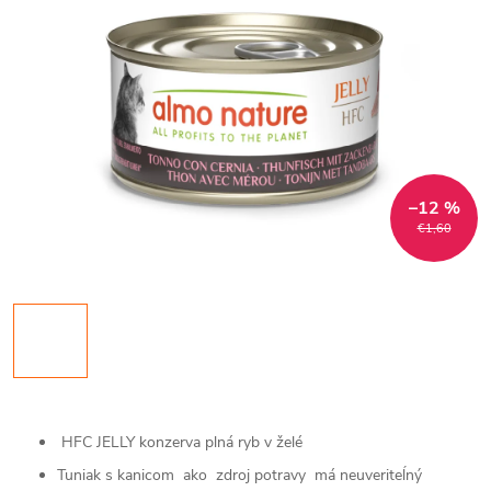
–12 %
€1,60
HFC JELLY konzerva plná ryb v želé
Tuniak s kanicom ako zdroj potravy má neuveriteĺný