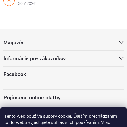
30.7.2026
Z
Magazín
á
Informácie pre zákazníkov
p
ä
Facebook
t
Prijímame online platby
i
Tento web používa súbory cookie. Ďalším prechádzaním
e
tohto webu vyjadrujete súhlas s ich používaním. Viac