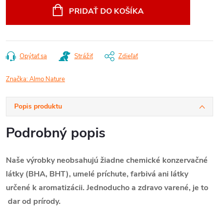
cena:
PRIDAŤ DO KOŠÍKA
Opýtať sa
Strážiť
Zdieľať
Značka:
Almo Nature
Popis produktu
Podrobný popis
Naše výrobky neobsahujú žiadne chemické konzervačné
látky (BHA, BHT), umelé príchute, farbivá ani látky
určené k aromatizácii. Jednoducho a zdravo varené, je to
dar od prírody.