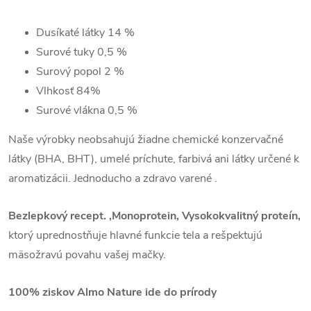
Dusíkaté látky
14 %
Surové tuky
0,5 %
Surový popol
2 %
Vlhkosť
84%
Surové vlákna 0,5
%
Naše výrobky neobsahujú žiadne chemické konzervačné
látky (BHA, BHT), umelé príchute, farbivá ani látky určené k
aromatizácii. Jednoducho a zdravo varené .
Bezlepkový recept. ,Monoprotein,
Vysokokvalitný proteín,
ktorý uprednostňuje hlavné funkcie tela a rešpektujú
mäsožravú povahu vašej mačky.
100% ziskov Almo Nature ide do prírody