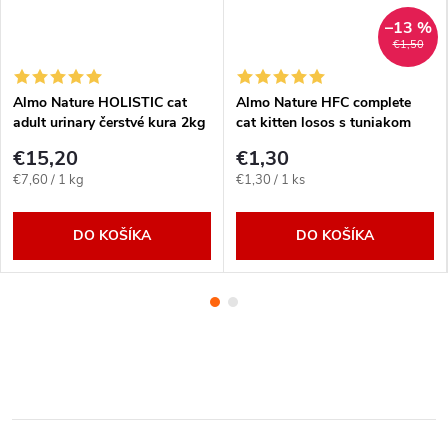
–13 %
€1,50
Almo Nature HOLISTIC cat
Almo Nature HFC complete
adult urinary čerstvé kura 2kg
cat kitten losos s tuniakom
70g
€15,20
€1,30
Jednotková
Jednotková
€7,60 / 1 kg
€1,30 / 1 ks
cena:
cena:
DO KOŠÍKA
DO KOŠÍKA