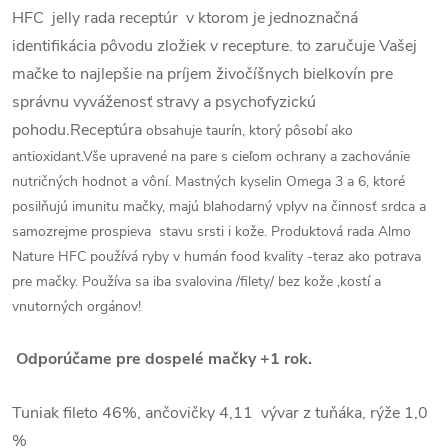
HFC jelly rada receptúr v ktorom je jednoznačná
identifikácia pôvodu zložiek v recepture. to zaručuje Vašej
mačke to najlepšie na príjem živočíšnych bielkovín pre
správnu vyváženosť stravy a psychofyzickú
pohodu.Receptúra
obsahuje taurín, ktorý pôsobí ako
antioxidant.Vše upravené na pare s cieľom ochrany a zachovánie
nutričných hodnot a vôní. Mastných kyselin Omega 3 a 6, ktoré
posilňujú imunitu mačky, majú blahodarný vplyv na činnosť srdca a
samozrejme prospieva stavu srsti i kože. Produktová rada Almo
Nature HFC používá ryby v humán food kvality -teraz ako potrava
pre mačky. Používa sa iba svalovina /filety/ bez kože ,kostí a
vnutorných orgánov!
Odporúčame pre dospelé mačky +1 rok.
Tuniak fileto 46%, ančovičky 4,11 vývar z tuňáka, rýže 1,0
%