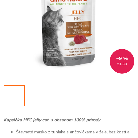
–9 %
€1,30
Kapsička HFC jelly cat s obsahom 100% prírody
Šťavnaté masko z tuniaka s ančovičkama v želé, bez kostí a