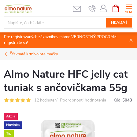
Prejsť
NÁKUPN
KOŠÍK
na
obsah
HĽADAŤ
Pre registrovaných zákazníkov máme VERNOSTNÝ PROGRAM,
registrujte sa!
Šťavnaté krmivo pre mačky
Almo Nature HFC jelly cat
tuniak s ančovičkama 55g
Podrobnosti hodnotenia
12 hodnotení
Kód:
5043
Akcia
Novinka
Tip