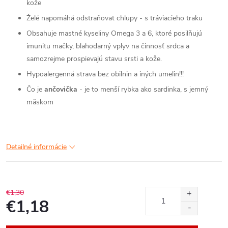
kože
Želé napomáhá odstraňovat chlupy - s tráviacieho traku
Obsahuje mastné kyseliny Omega 3 a 6, ktoré posilňujú
imunitu mačky, blahodarný vplyv na činnosť srdca a
samozrejme prospievajú stavu srsti a kože.
Hypoalergenná strava bez obilnin a iných umelin!!!
Čo je
ančovička
- je to menší rybka ako sardinka, s jemný
mäskom
Detailné informácie
€1,30
€1,18
Jednotková