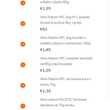
voľného výbehu 85g
€1,05
Almo Nature HFC dog M-L granule
čerstvé bravčové 8kg +grátis
€62
Almo Nature HFC dog kuriatko z
voľného výberu s rozmarinom 150g
€1,85
Almo Nature HFC complete sterilised
cat 85g irské hovädzie
€1,05
Almo Nature HFC cat mousse kura s
dyňou 70g
€1,30
Almo nature HOLISTIC functional
sterilized cat 70g treska