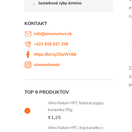
Jazierkové ryby-krmivo
m
c
KONTAKT
info
@
almonature.sk
+421 918 637 258
https://bit.ly/2SxWUbk
almonaturesk
Z
z
p
TOP 9 PRODUKTOV
Almo Nature HFC Natural puppy
kuracinka 95g
€1,25
Almo Nature HFC dog kuriatko z