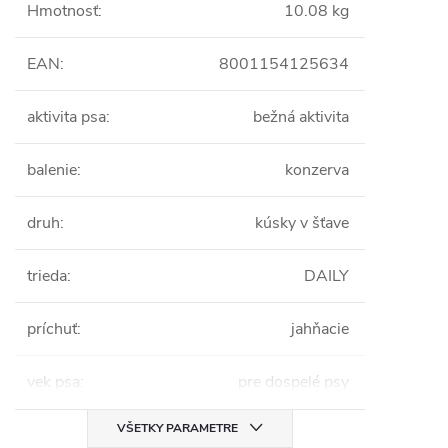
Hmotnosť
:
10.08 kg
EAN
:
8001154125634
aktivita psa
:
bežná aktivita
balenie
:
konzerva
druh
:
kúsky v šťave
trieda
:
DAILY
príchuť
:
jahňacie
vek psa
:
pre dospelé psy
VŠETKY PARAMETRE