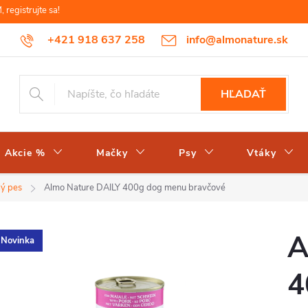
egistrujte sa!
+421 918 637 258
info@almonature.sk
HĽADAŤ
Akcie %
Mačky
Psy
Vtáky
lý pes
Almo Nature DAILY 400g dog menu bravčové
A
Novinka
4