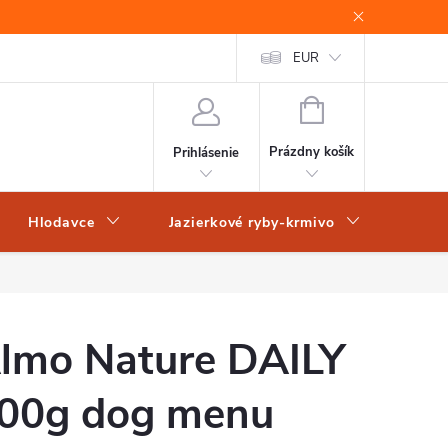
EUR
NÁKUPNÝ
KOŠÍK
Prázdny košík
Prihlásenie
Hlodavce
Jazierkové ryby-krmivo
Obch
lmo Nature DAILY
00g dog menu