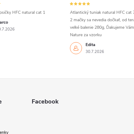
psičky HFC natural cat 1
Atlantický tuniak natural HFC cat 
2 mačky sa nevedia dočkať, od ter
arco
velké balenie 280g, Ďakujeme Vá
0.7.2026
Nature za vzorku
Edita
30.7.2026
e
Facebook
enky