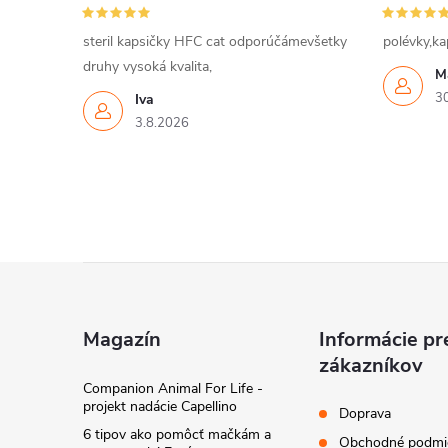
steril kapsičky HFC cat odporúčámevšetky
polévky,ka
druhy vysoká kvalita,
M
3
Iva
3.8.2026
Z
á
Magazín
Informácie pr
zákazníkov
p
Companion Animal For Life -
projekt nadácie Capellino
Doprava
ä
6 tipov ako pomôcť mačkám a
Obchodné podmi