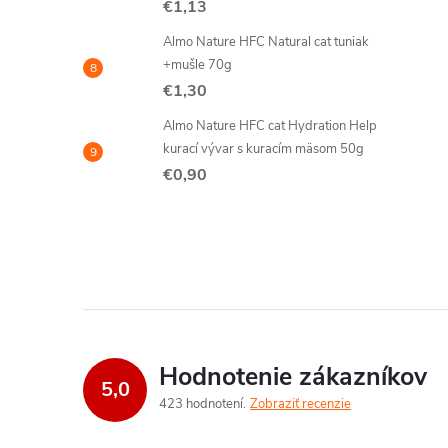
€1,13
Almo Nature HFC Natural cat tuniak
+mušle 70g
€1,30
Almo Nature HFC cat Hydration Help
kurací vývar s kuracím mäsom 50g
€0,90
Hodnotenie zákazníkov
5,0
423 hodnotení
Zobraziť recenzie