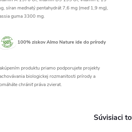
g, síran meďnatý pentahydrát 7,6 mg (meď 1,9 mg),
assia guma 3300 mg.
100% ziskov Almo Nature ide do prírody
akúpením produktu priamo podporujete projekty
achovávania biologickej rozmanitosti prírody a
omáháte chrániť práva zvierat.
Súvisiaci t