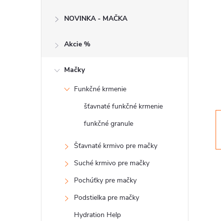
č
NOVINKA - MAČKA
n
Akcie %
ý
p
Mačky
Funkčné krmenie
a
šťavnaté funkčné krmenie
n
funkčné granule
e
Šťavnaté krmivo pre mačky
Suché krmivo pre mačky
l
Pochúťky pre mačky
Podstielka pre mačky
Hydration Help