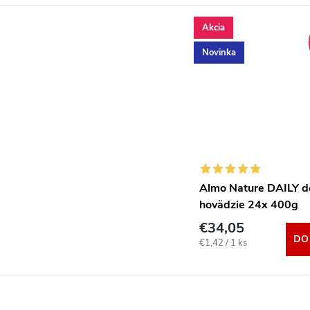
Akcia
Novinka
Almo Nature DAILY 
hovädzie 24x 400g
€34,05
DO
Jednotková
€1,42 / 1 ks
cena: