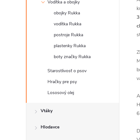
Vodítka a obojky
k
obojky Rukka
vodítka Rukka
c
s
postroje Rukka
plastenky Rukka
Z
boty značky Rukka
M
b
Starostlivosť o psov
v
Hračky pre psy
Lososový olej
A
H
Vtáky
6
Hlodavce
D
V