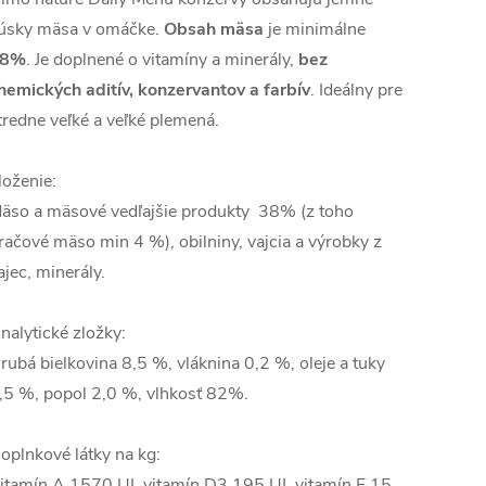
úsky mäsa v omáčke.
Obsah mäsa
je minimálne
38%
. Je doplnené o vitamíny a minerály,
bez
hemických aditív, konzervantov a farbív
. Ideálny pre
tredne veľké a veľké plemená.
loženie:
äso a mäsové vedľajšie produkty 38% (z toho
račové mäso min 4 %), obilniny, vajcia a výrobky z
ajec, minerály.
nalytické zložky:
rubá bielkovina 8,5 %, vláknina 0,2 %, oleje a tuky
,5 %, popol 2,0 %, vlhkosť 82%.
oplnkové látky na kg:
itamín A 1570 UI, vitamín D3 195 UI, vitamín E 15