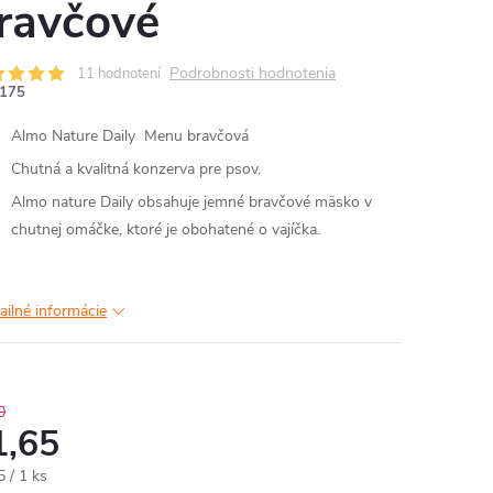
ravčové
Podrobnosti hodnotenia
11 hodnotení
175
Almo Nature Daily Menu bravčová
Chutná a kvalitná konzerva pre psov.
Almo nature Daily obsahuje jemné bravčové mäsko v
chutnej omáčke, ktoré je obohatené o vajíčka.
ailné informácie
0
1,65
otková
5 / 1 ks