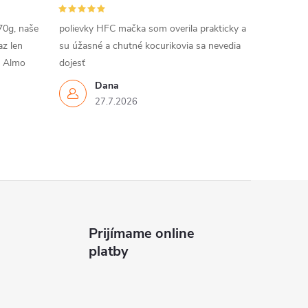
70g, naše
polievky HFC mačka som overila prakticky a
az len
su úžasné a chutné kocurikovia sa nevedia
m Almo
dojesť
Dana
27.7.2026
Prijímame online
platby