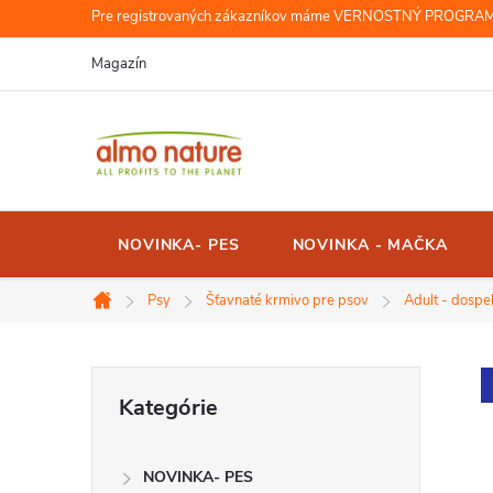
Prejsť
Pre registrovaných zákazníkov máme VERNOSTNÝ PROGRAM, r
na
Magazín
obsah
NOVINKA- PES
NOVINKA - MAČKA
Psy
Šťavnaté krmivo pre psov
Adult - dospe
Domov
B
Preskočiť
Kategórie
kategórie
o
NOVINKA- PES