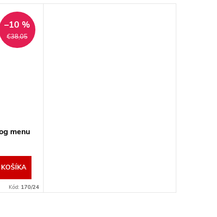
–10 %
€38,05
dog menu
 KOŠÍKA
Kód:
170/24