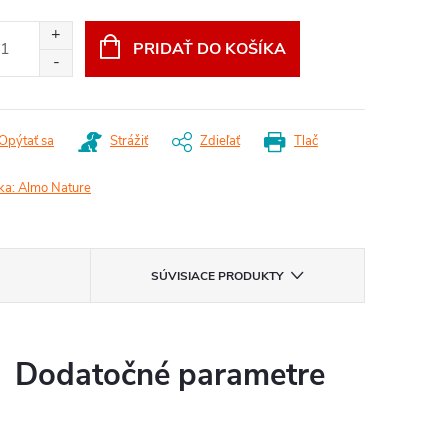
:
PRIDAŤ DO KOŠÍKA
Opýtať sa
Strážiť
Zdieľať
Tlač
ka:
Almo Nature
SÚVISIACE PRODUKTY
Dodatočné parametre