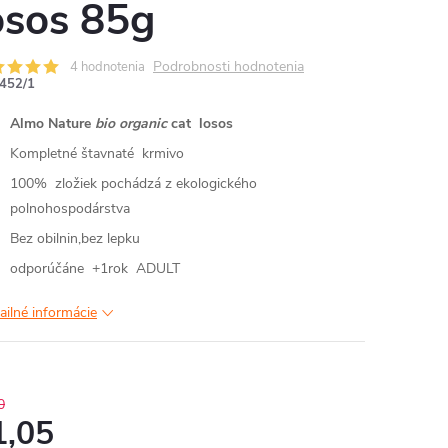
osos 85g
Podrobnosti hodnotenia
4 hodnotenia
452/1
Almo Nature
bio organic
cat losos
Kompletné štavnaté krmivo
100% zložiek pochádzá z ekologického
polnohospodárstva
Bez obilnin,bez lepku
odporúčáne +1rok ADULT
ailné informácie
0
1,05