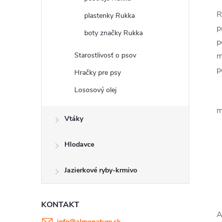
R
plastenky Rukka
p
boty značky Rukka
p
Starostlivosť o psov
m
p
Hračky pre psy
Lososový olej
m
m
Vtáky
Hlodavce
Jazierkové ryby-krmivo
KONTAKT
A
info
@
almonature.sk