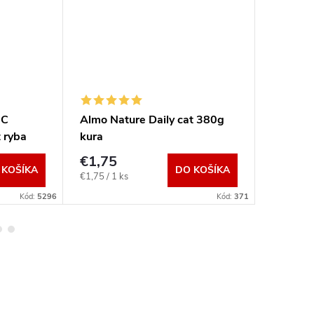
IC
Almo Nature Daily cat 380g
Almo Na
t ryba
kura
adult č
12kg
€1,75
€58,5
 KOŠÍKA
DO KOŠÍKA
Jednotková
Jednotkov
€1,75 / 1 ks
€58,50 / 1
cena:
cena:
Kód:
5296
Kód:
371