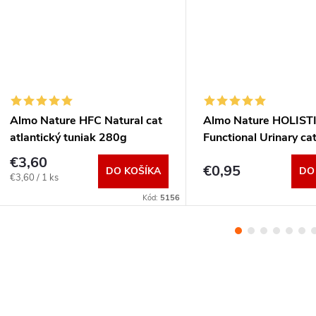
Almo Nature HFC Natural cat
Almo Nature HOLIST
atlantický tuniak 280g
Functional Urinary ca
70g
€3,60
€0,95
DO KOŠÍKA
DO
Jednotková
€3,60 / 1 ks
cena:
Kód:
5156