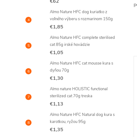
€62
p
Almo Nature HFC dog kuriatko z
voľného výberu s rozmarinom 150g
€1,85
Almo Nature HFC complete sterilised
cat 85g irské hovädzie
€1,05
Almo Nature HFC cat mousse kura s
–7 %
dyňou 70g
€1,89
€1,30
Almo nature HOLISTIC functional
sterilized cat 70g treska
€1,13
Almo Nature HFC Natural dog kura s
karotkou, ryžou 95g
€1,35
e HOLISTIC
Almo Nature Daily cat 400g