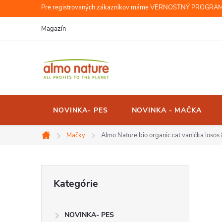
Prejsť
Pre registrovaných zákazníkov máme VERNOSTNÝ PROGRAM, r
na
Magazín
obsah
NOVINKA- PES
NOVINKA - MAČKA
Mačky
Almo Nature bio organic cat vanička losos
Domov
B
Preskočiť
Kategórie
kategórie
o
NOVINKA- PES