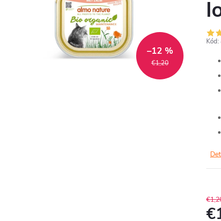
l
Kód:
–12 %
€1,20
Det
€1,2
€