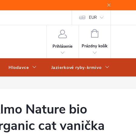
EUR
NÁKUPNÝ
KOŠÍK
Prázdny košík
Prihlásenie
Hlodavce
Jazierkové ryby-krmivo
Obch
lmo Nature bio
rganic cat vanička