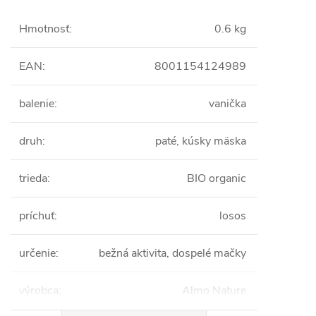
Hmotnosť
:
0.6 kg
EAN
:
8001154124989
balenie
:
vanička
druh
:
paté, kúsky mäska
trieda
:
BIO organic
príchuť
:
losos
určenie
:
bežná aktivita, dospelé mačky
výrobca
:
Almo Nature