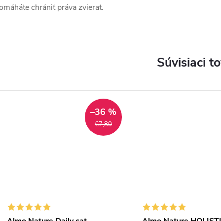
omáháte chrániť práva zvierat.
Súvisiaci t
–36 %
€7,80
Almo Nature Daily cat
Almo Nature HOLIST