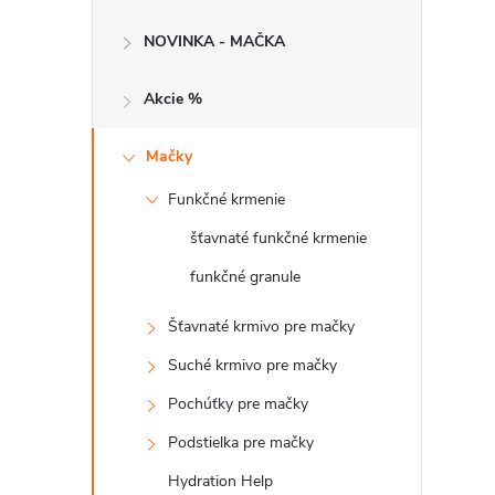
č
NOVINKA - MAČKA
n
Akcie %
ý
p
Mačky
Funkčné krmenie
a
šťavnaté funkčné krmenie
n
funkčné granule
e
Šťavnaté krmivo pre mačky
Suché krmivo pre mačky
l
Pochúťky pre mačky
Podstielka pre mačky
Hydration Help