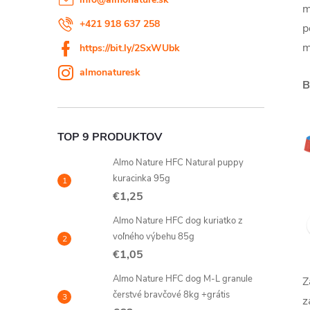
m
+421 918 637 258
p
m
https://bit.ly/2SxWUbk
almonaturesk
B
TOP 9 PRODUKTOV
Almo Nature HFC Natural puppy
kuracinka 95g
€1,25
Almo Nature HFC dog kuriatko z
voľného výbehu 85g
€1,05
Almo Nature HFC dog M-L granule
Z
čerstvé bravčové 8kg +grátis
z