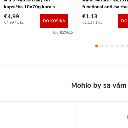
kapsička 10x70g kura s
functional anti-hairbal
kačkou
hovädzie 70g
€4,99
€1,13
DO KOŠÍKA
DO
Jednotková
Jednotková
€4,99 / 1 ks
€1,13 / 1 ks
cena:
cena:
Kód:
5276/10