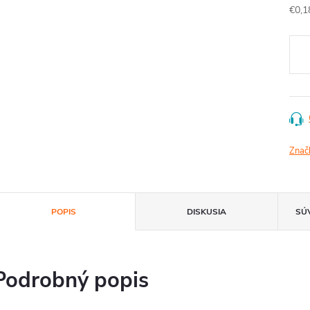
Jedn
€0,1
cena
Znač
POPIS
DISKUSIA
SÚ
Podrobný popis