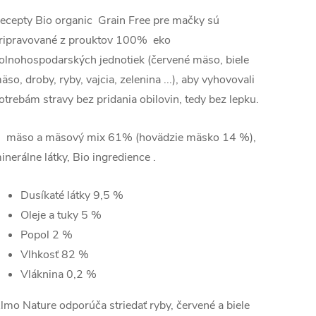
ecepty Bio organic Grain Free pre mačky sú
ripravované z prouktov 100% eko
olnohospodarských jednotiek (červené mäso, biele
äso, droby, ryby, vajcia, zelenina ...), aby vyhovovali
otrebám stravy bez pridania obilovin, tedy bez lepku.
äso a mäsový mix 61% (hovädzie mäsko 14 %),
inerálne látky, Bio ingredience .
Dusíkaté látky 9,5
%
Oleje a tuky
5 %
Popol
2 %
Vlhkosť
82 %
Vláknina
0,2 %
lmo Nature odporúča striedať ryby, červené a biele