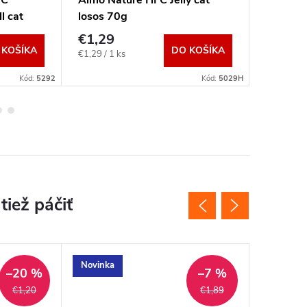
l cat
losos 70g
tuniak 
€1,29
€1,40
 KOŠÍKA
DO KOŠÍKA
Jednotková
€1,29 / 1 ks
cena:
Kód:
5292
Kód:
5029H
Novinka
–20 %
–7 %
€1,20
€1,89