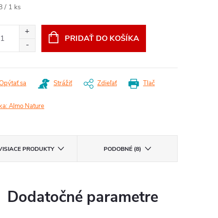
otková
8 / 1 ks
:
PRIDAŤ DO KOŠÍKA
Opýtať sa
Strážiť
Zdieľať
Tlač
ka:
Almo Nature
VISIACE PRODUKTY
PODOBNÉ (8)
Dodatočné parametre