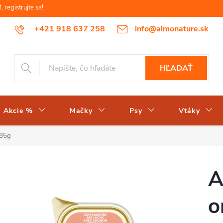
egistrujte sa!
+421 918 637 258
info@almonature.sk
HĽADAŤ
Akcie %
Mačky
Psy
Vtáky
 85g
A
o