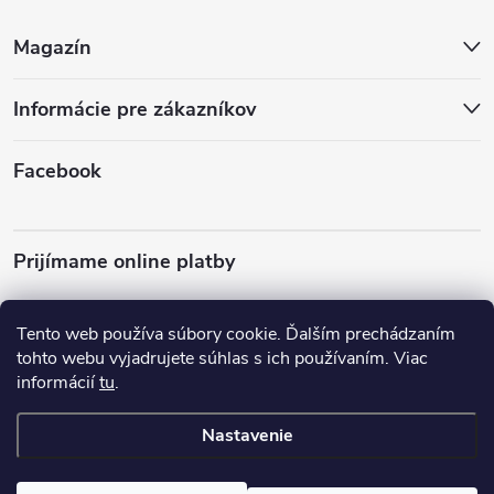
Z
Magazín
á
Informácie pre zákazníkov
p
ä
Facebook
t
Prijímame online platby
i
e
Tento web používa súbory cookie. Ďalším prechádzaním
tohto webu vyjadrujete súhlas s ich používaním. Viac
informácií
tu
.
Almo Nature
Plemená psov
Nastavenie
Copyright 2026
almonature.sk
. Všetky práva vyhradené.