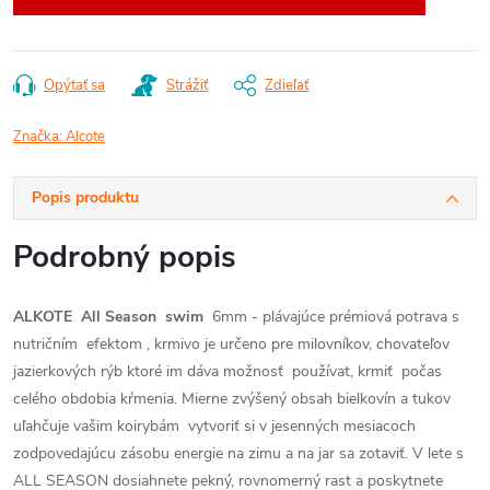
Opýtať sa
Strážiť
Zdieľať
Značka:
Alcote
Popis produktu
Podrobný popis
ALKOTE All Season
swim
6mm - plávajúce prémiová potrava s
nutričním efektom , krmivo je určeno pre milovníkov, chovateľov
jazierkových rýb ktoré im dáva možnosť používat, krmiť počas
celého obdobia kŕmenia. Mierne zvýšený obsah bielkovín a tukov
uľahčuje vašim koirybám vytvoriť si v jesenných mesiacoch
zodpovedajúcu zásobu energie na zimu a na jar sa zotaviť. V lete s
ALL SEASON dosiahnete pekný, rovnomerný rast a poskytnete