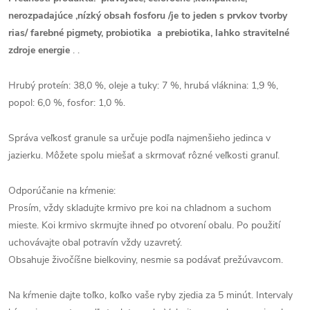
nerozpadajúce ,nízký obsah fosforu /je to jeden s prvkov tvorby
rias/ farebné pigmety, probiotika a prebiotika, lahko stravitelné
zdroje energie
. .
Hrubý proteín: 38,0 %, oleje a tuky: 7 %, hrubá vláknina: 1,9 %,
popol: 6,0 %, fosfor: 1,0 %.
Správa veľkosť granule sa určuje podľa najmenšieho jedinca v
jazierku. Môžete spolu miešať a skrmovať rôzné veľkosti granuľ.
Odporúčanie na kŕmenie:
Prosím, vždy skladujte krmivo pre koi na chladnom a suchom
mieste. Koi krmivo skrmujte ihneď po otvorení obalu. Po použití
uchovávajte obal potravín vždy uzavretý.
Obsahuje živočíšne bielkoviny, nesmie sa podávať prežúvavcom.
Na kŕmenie dajte toľko, koľko vaše ryby zjedia za 5 minút. Intervaly