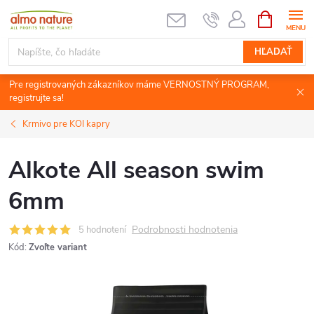
Prejsť
NÁKUPN
KOŠÍK
na
obsah
HĽADAŤ
Pre registrovaných zákazníkov máme VERNOSTNÝ PROGRAM,
registrujte sa!
Krmivo pre KOI kapry
Alkote All season swim
6mm
Podrobnosti hodnotenia
5 hodnotení
Kód:
Zvoľte variant