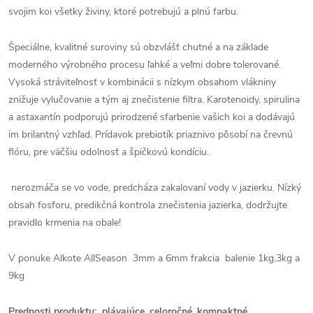
svojim koi všetky živiny, ktoré potrebujú a plnú farbu.
Špeciálne, kvalitné suroviny sú obzvlášť chutné a na základe
moderného výrobného procesu ľahké a veľmi dobre tolerované.
Vysoká stráviteľnosť v kombinácii s nízkym obsahom vlákniny
znižuje vylučovanie a tým aj znečistenie filtra. Karotenoidy, spirulina
a astaxantín podporujú prirodzené sfarbenie vašich koi a dodávajú
im brilantný vzhľad. Prídavok prebiotík priaznivo pôsobí na črevnú
flóru, pre väčšiu odolnosť a špičkovú kondíciu.
nerozmáča se vo vode, predcháza zakalovaní vody v jazierku. Nízký
obsah fosforu, predikčná kontrola znečistenia jazierka, dodržujte
pravidlo krmenia na obale!
V ponuke Alkote AllSeason 3mm a 6mm frakcia balenie 1kg,3kg a
9kg
Prednosti produktu: plávajúce, celoročné ,kompaktné,