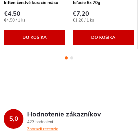
kitten čerstvé kuracie mäso
teľacie 6x 70g
400g
€4,50
€7,20
Jednotková
Jednotková
€4,50 / 1 ks
€1,20 / 1 ks
cena:
cena:
DO KOŠÍKA
DO KOŠÍKA
Hodnotenie zákazníkov
5,0
423 hodnotení
Zobraziť recenzie