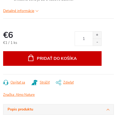
Detailné informácie
€6
Jednotková
€1 / 1 ks
cena:
PRIDAŤ DO KOŠÍKA
Opýtať sa
Strážiť
Zdieľať
Značka:
Almo Nature
Popis produktu