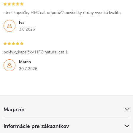
steril kapsičky HFC cat odporúčámevšetky druhy vysoká kvalita,
Iva
3.8.2026
polévky,kapsičky HFC natural cat 1
Marco
30.7.2026
Z
Magazín
á
Informácie pre zákazníkov
p