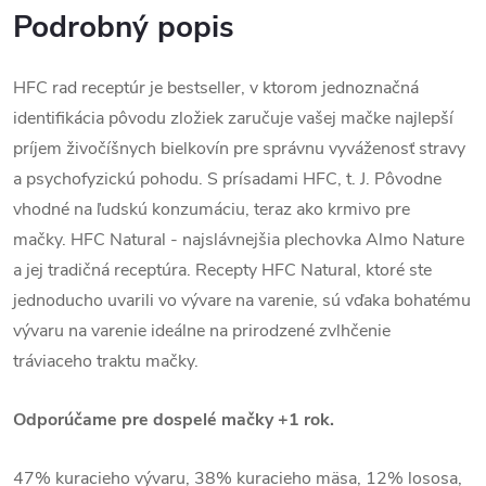
Podrobný popis
HFC rad receptúr je bestseller, v ktorom jednoznačná
identifikácia pôvodu zložiek zaručuje vašej mačke najlepší
príjem živočíšnych bielkovín pre správnu vyváženosť stravy
a psychofyzickú pohodu. S prísadami HFC, t. J. Pôvodne
vhodné na ľudskú konzumáciu, teraz ako krmivo pre
mačky. HFC Natural - najslávnejšia plechovka Almo Nature
a jej tradičná receptúra. Recepty HFC Natural, ktoré ste
jednoducho uvarili vo vývare na varenie, sú vďaka bohatému
vývaru na varenie ideálne na prirodzené zvlhčenie
tráviaceho traktu mačky.
Odporúčame pre dospelé mačky +1 rok.
47% kuracieho vývaru, 38% kuracieho mäsa, 12% lososa,