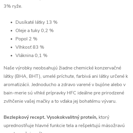
3% ryže.
Dusíkaté látky
13 %
Oleje a tuky
0,2 %
Popol
2 %
Vlhkosť
83 %
Vláknina
0,1 %
Naše výrobky neobsahujú žiadne chemické konzervačné
látky (BHA, BHT), umelé príchute, farbivá ani látky určené k
aromatizácii. Jednoducho a zdravo varené v bujóne alebo v
bain-merie sú vlhké prípravky HFC ideálne pre prirodzené
zvlhčenie vašej mačky a to vďaka jej bohatému vývaru.
Bezlepkový recept. Vysokokvalitný proteín,
ktorý
uprednostňuje hlavné funkcie tela a rešpektujú mäsožravú