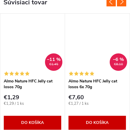
Súvisiaci tovar
–11 %
–6 %
€1,45
€8,10
Almo Nature HFC Jelly cat
Almo Nature HFC Jelly cat
losos 70g
losos 6x 70g
€1,29
€7,60
Jednotková
Jednotková
€1,29 / 1 ks
€1,27 / 1 ks
cena:
cena:
DO KOŠÍKA
DO KOŠÍKA