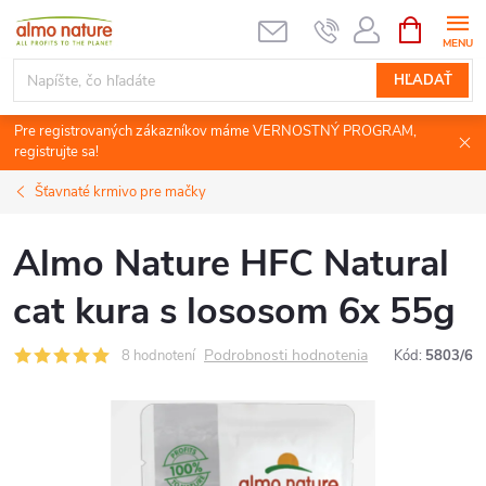
Prejsť
NÁKUPN
KOŠÍK
na
obsah
HĽADAŤ
Pre registrovaných zákazníkov máme VERNOSTNÝ PROGRAM,
registrujte sa!
Šťavnaté krmivo pre mačky
Almo Nature HFC Natural
cat kura s lososom 6x 55g
Podrobnosti hodnotenia
8 hodnotení
Kód:
5803/6